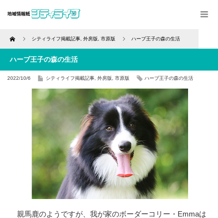
Home
シティライフ掲載記事
,
外房版
,
市原版
ハーブ王子の森の生活
ハーブ王子の森の生活
2022/10/6
シティライフ掲載記事
,
外房版
,
市原版
ハーブ王子の森の生活
親馬鹿のようですが、我が家のボーダーコリー・Emmaは