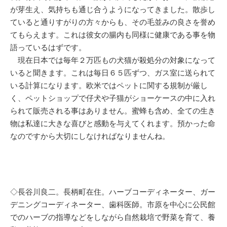
が芽生え、気持ちも通じ合うようになってきました。散歩し
ていると通りすがりの方々からも、その毛並みの良さを誉め
てもらえます。これは彼女の腸内も同様に健康である事を物
語っているはずです。
現在日本では毎年２万匹もの犬猫が殺処分の対象になって
いると聞きます。これは毎日６５匹ずつ、ガス室に送られて
いる計算になります。欧米ではペットに関する規制が厳し
く、ペットショップで仔犬や子猫がショーケースの中に入れ
られて販売される事はありません。蜜蜂も含め、全ての生き
物は私達に大きな喜びと感動を与えてくれます。預かった命
なのですから大切にしなければなりませんね。
◇長谷川良二。長柄町在住。ハーブコーディネーター、ガー
デニングコーディネーター、歯科医師。市原を中心に公民館
でのハーブの指導などをしながら自然栽培で野菜を育て、養