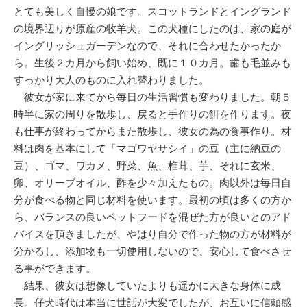
とても美しく自慢の娘です。スコットランドとイングランド
の境界辺りが原産の牧羊犬。この犬種にしたのは、家の庭が
イングリッシュガーデンなので、それに合わせたかったか
ら。生後２カ月から飼い始め、既に１０カ月。歯も毛並みも
すっかり大人のものに入れ替わりました。
彼女が家に来てから毎日の生活習慣も変わりました。朝５
時半に家の周りを散歩し、戻ると手作りの餌を作ります。夜
も仕事が終わってからまた散歩し、彼女の為の食事作り。材
料は肉を基本にして「マゴワヤサシイ」の豆（主に納豆の
豆）、ゴマ、ワカメ、野菜、魚、椎茸、芋、それに玄米、
卵、オリーブオイル、酢を少々加えたもの。肉以外は毎日自
分が食べる物と同じ材料を使います。最初の頃は多くの方か
ら、バランスの良いペットフードを混ぜた方が良いとのアド
バイスを頂きましたが、やはり自分で作った物の方が材料が
分かるし、添加物も一切使用しないので、安心して食べさせ
る事ができます。
結果、彼女は想像していたよりも遥かに大きな身体に成
長。仔犬時代は本当に世話が大変でしたが、お互いに信頼感