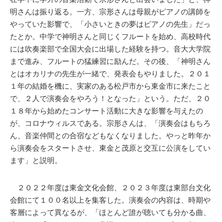
明さんは振り返る。一方、宗形さんは母親がピアノの講師を
やっていた影響で、「小さいときの夢はピアノの先生」だっ
たとか。中学で神明さんと同じくフルートを始め、高校時代
には吹奏楽部で全国大会に出場した経験を持つ。音大大学院
まで進み、フルートの猛練習に励んだ。その後、「神明さん
とはオカリナの先生が一緒で、発表会もやりました。２０１
１年の結婚を機に、実家のある松戸市から東金市に来たこと
で、２人で演奏会をやろう！となった」という。ただ、２０
１８年から始めたコンサート活動に大きな影響を与えたの
が、コロナウィルスである。宗形さんは、「演奏会はもちろ
ん、音楽仲間との合宿などもなくなりました。やっと昨年か
ら演奏会をスタートさせ、東金と茂原と交互に公演をしてい
ます」と説明。
２０２２年度は東金文化会館、２０２３年度は東部台文化
会館にて１００名以上を集客した。演奏会の内容は、時期や
客層によって異なるが、「ほとんど誰が聴いても分かる曲、