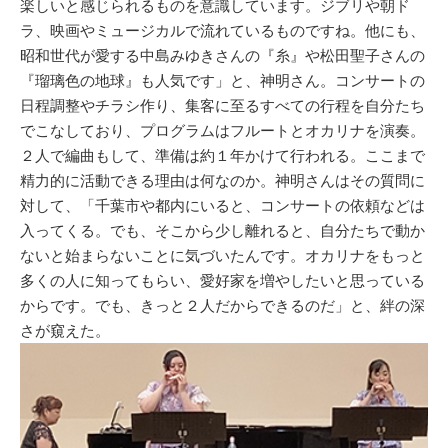
楽しいと感じられるものを意識しています。ジブリや朝ド
ラ、映画やミュージカルで流れているものですね。他にも、
昭和世代が愛する中島みゆきさんの『糸』や松田聖子さんの
『瑠璃色の地球』も人気です」と、神明さん。コンサートの
日程調整やチラシ作り、集客に至るすべての行程を自分たち
でこなしており、プログラムはフルートとオカリナを演奏。
２人で編曲もして、準備は約１年かけて行われる。ここまで
精力的に活動できる理由は何なのか。神明さんはその質問に
対して、「千葉市や都内にいると、コンサートの依頼などは
入ってくる。でも、そこから少し離れると、自分たちで動か
ないと始まらないことに気づいたんです。オカリナをもっと
多くの人に知ってもらい、愛好家を増やしたいと思っている
からです。でも、きっと２人だからできるのだ」と、絆の深
さが窺えた。