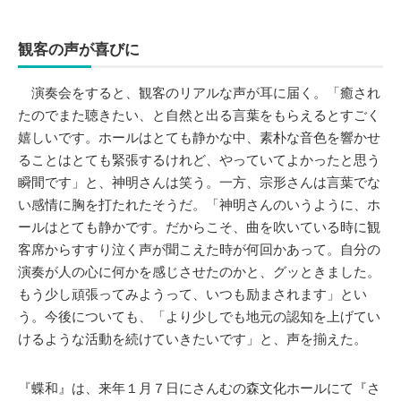
観客の声が喜びに
演奏会をすると、観客のリアルな声が耳に届く。「癒され
たのでまた聴きたい、と自然と出る言葉をもらえるとすごく
嬉しいです。ホールはとても静かな中、素朴な音色を響かせ
ることはとても緊張するけれど、やっていてよかったと思う
瞬間です」と、神明さんは笑う。一方、宗形さんは言葉でな
い感情に胸を打たれたそうだ。「神明さんのいうように、ホ
ールはとても静かです。だからこそ、曲を吹いている時に観
客席からすすり泣く声が聞こえた時が何回かあって。自分の
演奏が人の心に何かを感じさせたのかと、グッときました。
もう少し頑張ってみようって、いつも励まされます」とい
う。今後についても、「より少しでも地元の認知を上げてい
けるような活動を続けていきたいです」と、声を揃えた。
『蝶和』は、来年１月７日にさんむの森文化ホールにて『さ