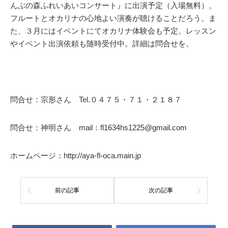
んぶの森ふれいあいコンサート』に出演予定（入場無料）。
フルートとオカリナの心地よい演奏が聴けることだろう。ま
た、３月にはイベントにてオカリナ体験会も予定。レッスン
やイベント出演依頼も随時受付中。詳細は問合せを。
問合せ：宗形さん Tel.０４７５・７１・２１８７
問合せ：神明さん mail：fl1634hs1225@gmail.com
ホームページ：http://aya-fl-oca.main.jp
前の記事
次の記事