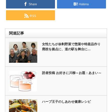
Share
Hatena
RSS
関連記事
女性たちが余剰野菜で惣菜や特産品作り
廃校を拠点に、道の駅を舞台に…
読者投稿 お好きに川柳～お題：あまい～
ハーブ王子のしあわせ健康レシピ