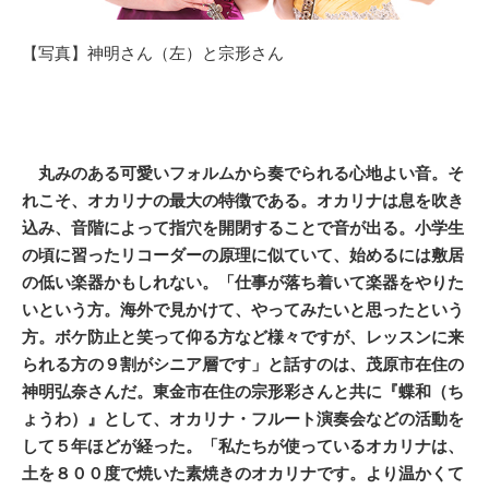
【写真】神明さん（左）と宗形さん
丸みのある可愛いフォルムから奏でられる心地よい音。そ
れこそ、オカリナの最大の特徴である。オカリナは息を吹き
込み、音階によって指穴を開閉することで音が出る。小学生
の頃に習ったリコーダーの原理に似ていて、始めるには敷居
の低い楽器かもしれない。「仕事が落ち着いて楽器をやりた
いという方。海外で見かけて、やってみたいと思ったという
方。ボケ防止と笑って仰る方など様々ですが、レッスンに来
られる方の９割がシニア層です」と話すのは、茂原市在住の
神明弘奈さんだ。東金市在住の宗形彩さんと共に『蝶和（ち
ょうわ）』として、オカリナ・フルート演奏会などの活動を
して５年ほどが経った。「私たちが使っているオカリナは、
土を８００度で焼いた素焼きのオカリナです。より温かくて