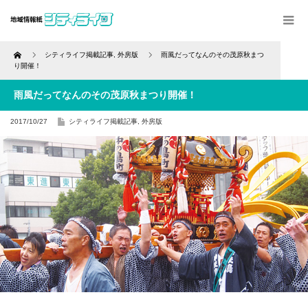
Home
シティライフ掲載記事
,
外房版
雨風だってなんのその茂原秋まつ
り開催！
雨風だってなんのその茂原秋まつり開催！
2017/10/27
シティライフ掲載記事
,
外房版