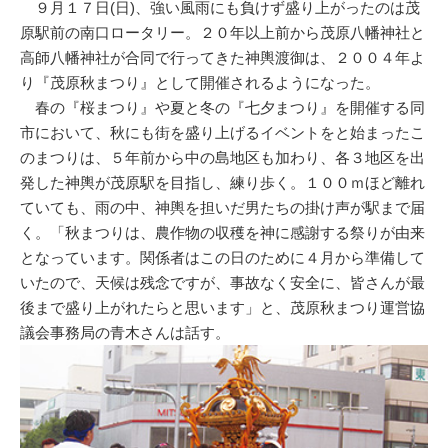
９月１７日(日)、強い風雨にも負けず盛り上がったのは茂
原駅前の南口ロータリー。２０年以上前から茂原八幡神社と
高師八幡神社が合同で行ってきた神輿渡御は、２００４年よ
り『茂原秋まつり』として開催されるようになった。
春の『桜まつり』や夏と冬の『七夕まつり』を開催する同
市において、秋にも街を盛り上げるイベントをと始まったこ
のまつりは、５年前から中の島地区も加わり、各３地区を出
発した神輿が茂原駅を目指し、練り歩く。１００ｍほど離れ
ていても、雨の中、神輿を担いだ男たちの掛け声が駅まで届
く。「秋まつりは、農作物の収穫を神に感謝する祭りが由来
となっています。関係者はこの日のために４月から準備して
いたので、天候は残念ですが、事故なく安全に、皆さんが最
後まで盛り上がれたらと思います」と、茂原秋まつり運営協
議会事務局の青木さんは話す。