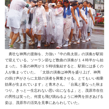
勇壮な神輿の渡御を、力強い『中の島太鼓』の演奏が駅前
で迎えている。ソーラン節など数曲の演奏が１４時半から始
まった。５基の神輿が１５時頃集結すると、駅前には多くの
人が集まっていた。 「太鼓の演奏は神輿を盛り上げ、神輿
の掛け声がさらに太鼓の演者を興奮させる。とてもいい相乗
効果が生まれています」と青木さん。「台風と重なった秋ま
つり。きっと一生忘れない思い出になるよ」と、茂原市在住
の男性は笑った。何度も飛び跳ねるように神輿を担ぎあげる
姿は、茂原市の活気を見事にあらわしていた。