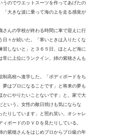
いうのでウエットスーツを作ってあげたの
。「大きな波に乗って海の上を走る感覚が
織さんの学校が終わる時間に車で迎えに行
う日々が続いた。「寒いときは入りたくな
練習しないと」と３６５日、ほとんど海に
は常に上位にランクイン。姉の紫穂さんも
。
信制高校へ進学した。「ボディボードをち
。夢はプロになることです」と将来の夢も
ほかにやりたいことないです」と。家で大
だという。女性の敵日焼けも気にならな
ったりしています」と照れ笑い。オシャレ
ディボードのＤＶＤを見たりしている。
姉の紫穂さんをはじめプロからプロ級の年