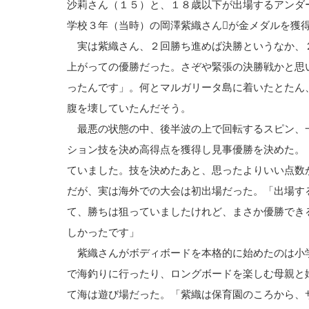
沙莉さん（１５）と、１８歳以下が出場するアンダ
学校３年（当時）の岡澤紫織さんが金メダルを獲
実は紫織さん、２回勝ち進めば決勝というなか、
上がっての優勝だった。さぞや緊張の決勝戦かと思
ったんです」。何とマルガリータ島に着いたとたん
腹を壊していたんだそう。
最悪の状態の中、後半波の上で回転するスピン、
ション技を決め高得点を獲得し見事優勝を決めた。
ていました。技を決めたあと、思ったよりいい点数
だが、実は海外での大会は初出場だった。「出場す
て、勝ちは狙っていましたけれど、まさか優勝でき
しかったです」
紫織さんがボディボードを本格的に始めたのは小
で海釣りに行ったり、ロングボードを楽しむ母親と
て海は遊び場だった。「紫織は保育園のころから、