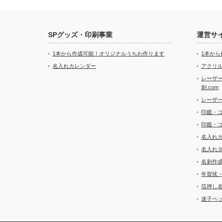
SPグッズ・印刷事業
運営サ
1本から作成可能！オリジナルうちわ作ります
1本か
名入れカレンダー
アクリル
レーザ
刺.com
レーザ
印鑑・
印鑑・
名入れ
名入れ
名刺作
年賀状
箔押し
迷子ペッ