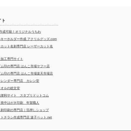
イト
ら作成可能！オリジナルうちわ
キーホルダー作成 アクリルグッズ.com
ーカット名刺専門店 レーザーカット名
ー加工専門サイト
ゴム印の専門店 はんこ市場ヤフー店
ゴム印の専門店 はんこ市場楽天市場店
カレンダー専門店 カレン堂
タオルの総文堂
成便利サイト スタプリドットコム
・喪中はがき印刷 年賀職人
名刺印刷の専門店｜箔押しショップ
トチラシ作成専門店 迷子ペット.net