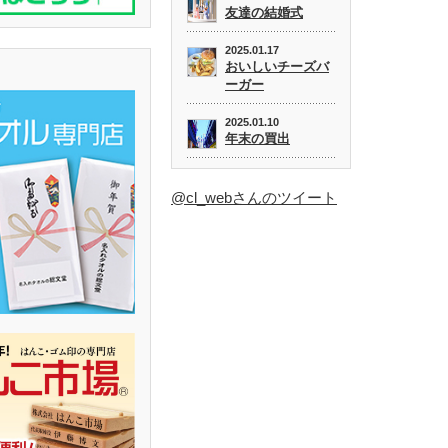
友達の結婚式
2025.01.17
おいしいチーズバ
ーガー
2025.01.10
年末の買出
@cl_webさんのツイート