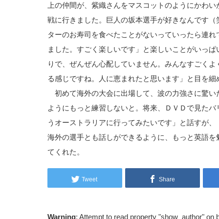
上の仲間が、紫織さんをマスコットのようにかわい
戦に行きました。巨人の坂本選手が好きなんです（
ターのお寿司を食べたことがないっていったら連れ
ました。すごく楽しいです」と楽しいことがいっぱ
りで、ぜんぜん心配していません。みんなすごくよ
る感じですね。人に恵まれたと思います」と目を細
初めて海外の大会に出場して、波の力強さに驚い
ようにもっと練習しないと。将来、ＤＶＤで見たバ
うオーストラリアに行ってみたいです」と話すが、
海外の選手とも話しができるように、もっと英語を
てくれた。
Tweet
Share
Warning
: Attempt to read property "show_author" on 