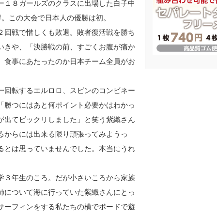
ー１８ガールズのクラスに出場した白子中
得。この大会で日本人の優勝は初。
２回戦で惜しくも敗退。敗者復活戦を勝ち
いきや、「決勝戦の前、すごくお腹が痛か
、食事にあたったのか日本チーム全員がお
一回転するエルロロ、スピンのコンビネー
「勝つにはあと何ポイント必要かはわかっ
が出てビックリしました」と笑う紫織さん
るからには出来る限り頑張ってみようっ
るとは思っていませんでした。本当にうれ
学３年生のころ。だが小さいころから家族
姉について海に行っていた紫織さんにとっ
サーフィンをする私たちの横でボードで遊