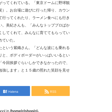
がってくれている。「東京ドームに野球観
笑）。お台場に遊びに行った帰り、カウン
て行ってくれたり、ラーメン食べにも行き
い。美紀さんも、「みんなトッププロばか
くしてくれて、みんなに育ててもらってい
めていた。
たという紫織さん。「どんな波にも乗れる
リと、ボディボーダーがいっぱいいるとい
「今回挨拶ぐらいしかできなかったので、
勉強します」と１５歳の照れた笑顔を見せ
Hatena
RSS
bool in
/home/clshop/cl-