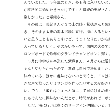
んでいました。３年生のとき、冬も海に入りたいと
が本格的に始めたきっかけです」と母親の美紀さん
楽しかった」と紫織さん。
その後は、美紀さんが３つ上の姉・紫穂さんと紫
き、そのまま太東の海水浴場に直行。海に入るとい
いと思うこともありますけど、うまくなりたいから
入っているという。そのかいあって、国内の大会で
ロングボードで昨年のグランドチャンピオンに輝く
３月に中学校を卒業した紫織さん。４月からは通
ゃんとやりたかったので、進路は自分で決めました
決めている。ほかに趣味はないのと聞くと、「今は
きな声で歌ったりミサンガを作ったりするのが好き
い。でも、「最近はちょっと気にして日焼け止め塗
にもそんなに興味ないんだとか。時間があれば、ボ
ただ、海に行けば多くのサーフィン仲間がいる。