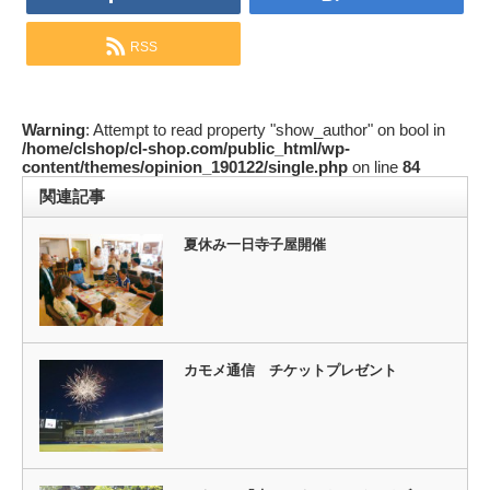
RSS
Warning
: Attempt to read property "show_author" on bool in
/home/clshop/cl-shop.com/public_html/wp-
content/themes/opinion_190122/single.php
on line
84
関連記事
夏休み一日寺子屋開催
カモメ通信 チケットプレゼント