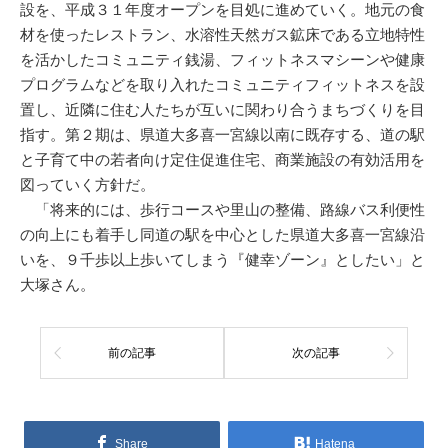
設を、平成３１年度オープンを目処に進めていく。地元の食
材を使ったレストラン、水溶性天然ガス鉱床である立地特性
を活かしたコミュニティ銭湯、フィットネスマシーンや健康
プログラムなどを取り入れたコミュニティフィットネスを設
置し、近隣に住む人たちが互いに関わり合うまちづくりを目
指す。第２期は、県道大多喜一宮線以南に既存する、道の駅
と子育て中の若者向け定住促進住宅、商業施設の有効活用を
図っていく方針だ。
「将来的には、歩行コースや里山の整備、路線バス利便性
の向上にも着手し同道の駅を中心とした県道大多喜一宮線沿
いを、９千歩以上歩いてしまう『健幸ゾーン』としたい」と
大塚さん。
前の記事
次の記事
Share
Hatena