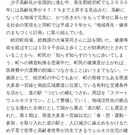
少子高齢化が全国的に進む中、長生郡睦沢町でも２０３０
年には高齢化率が４７.７％まで上昇する見込みだ。高齢に
なっても地域で元気に、かつ生きがいをもって幸せに暮らせ
る社会の実現をと同町では平成２５年から『地域再生・健幸
のまちづくり計画』に取り組んでいる。
睦沢町役場、総務課の大塚晃司さんに話を聞いた。健康寿
命を延ばすには１日９千歩以上歩くことが効果的だとされて
いることから、町民が「知らず知らずのうちに歩いてしま
う」町への構造転換を思索中だ。町民の健康度が上がれば、
医療費や介護費の削減につながることはいうまでもない。一
施策として、睦沢町の中心でもあり、町の骨格でもある県道
大多喜一宮線と南総広域農道に位置している有利な交通条件
を活かし、道の駅『つどいの郷むつざわ』周辺を『スマート
ウェルネスタウン』として整備していく。地域活性化の拠点
となる優れた企画だとして国から重点「道の駅」にも選定さ
れた。第１期は、県道大多喜一宮線以北に「食・憩・運動・
参加」を取り入れた道の駅と、人口減少に歯止めをかけるた
め子育て世帯と高齢者世帯が共生できるウェルネス住宅の建