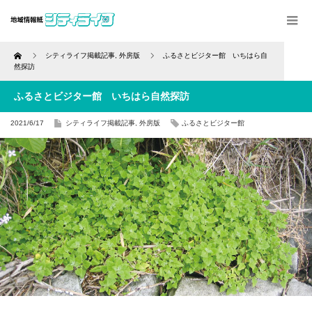
Home
シティライフ掲載記事
,
外房版
ふるさとビジター館 いちはら自
然探訪
ふるさとビジター館 いちはら自然探訪
2021/6/17
シティライフ掲載記事
,
外房版
ふるさとビジター館