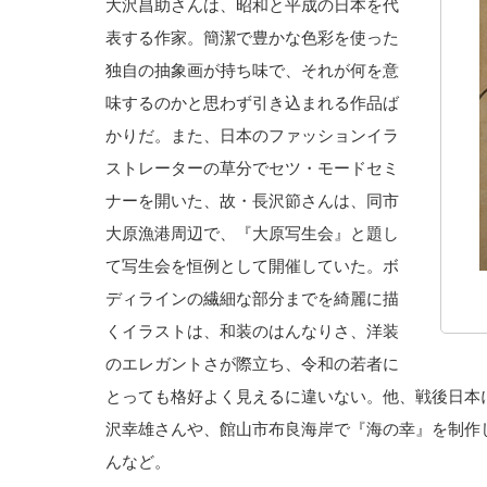
大沢昌助さんは、昭和と平成の日本を代
表する作家。簡潔で豊かな色彩を使った
独自の抽象画が持ち味で、それが何を意
味するのかと思わず引き込まれる作品ば
かりだ。また、日本のファッションイラ
ストレーターの草分でセツ・モードセミ
ナーを開いた、故・長沢節さんは、同市
大原漁港周辺で、『大原写生会』と題し
て写生会を恒例として開催していた。ボ
ディラインの繊細な部分までを綺麗に描
くイラストは、和装のはんなりさ、洋装
のエレガントさが際立ち、令和の若者に
とっても格好よく見えるに違いない。他、戦後日本
沢幸雄さんや、館山市布良海岸で『海の幸』を制作
んなど。