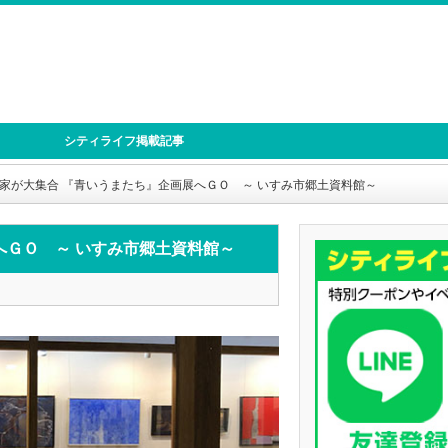
シティライフ掲載記事
作家が大集合 『青いうまたち』企画展へＧＯ ～ いすみ市郷土資料館～
へＧＯ ～ いすみ市郷土資料館～