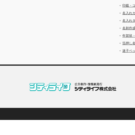
印鑑・
名入れ
名入れ
名刺作
年賀状
箔押し
迷子ペッ