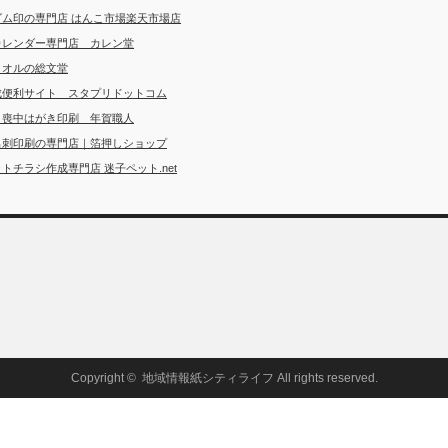
ゴム印の専門店 はんこ市場楽天市場店
カレンダー専門店 カレン堂
タオルの総文堂
成便利サイト スタプリドットコム
・喪中はがき印刷 年賀職人
名刺印刷の専門店｜箔押しショップ
トチラシ作成専門店 迷子ペット.net
Copyright ©
地域情報紙シティライフ
All rights reserved.