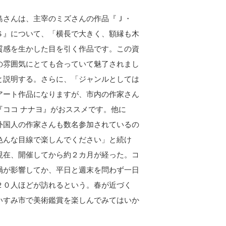
さんは、主宰のミズさんの作品『Ｊ・
Ｓ』について、「横長で大きく、額縁も木
質感を生かした目を引く作品です。この資
の雰囲気にとても合っていて魅了されまし
と説明する。さらに、「ジャンルとしては
アート作品になりますが、市内の作家さん
『ココ ナナヨ』がおススメです。他に
外国人の作家さんも数名参加されているの
色んな目線で楽しんでください」と続け
現在、開催してから約２カ月が経った。コ
禍が影響してか、平日と週末を問わず一日
２０人ほどが訪れるという。春が近づく
いすみ市で美術鑑賞を楽しんでみてはいか