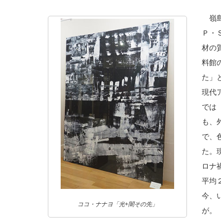
嶺島
Ｐ・
材の
料館
た」
現代
では
も、
で、
た。
ロナ
平均
今、
ココ・ナナヨ「光+闇その先」
が。