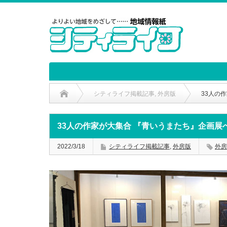
シティライフ掲載記事
,
外房版
33人の
33人の作家が大集合 『青いうまたち』企画展
2022/3/18
シティライフ掲載記事
,
外房版
外房