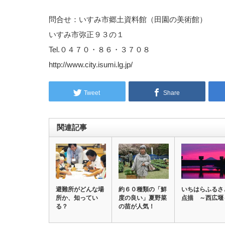
問合せ：いすみ市郷土資料館（田園の美術館）
いすみ市弥正９３の１
Tel.０４７０・８６・３７０８
http://www.city.isumi.lg.jp/
Tweet
Share
関連記事
避難所がどんな場
約６０種類の「鮮
いちはらふるさ
所か、知ってい
度の良い」夏野菜
点描 ～西広堰
る？
の苗が人気！