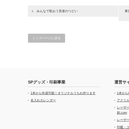
みんなで歌おう音楽のつどい
東
トップページに戻る
SPグッズ・印刷事業
運営サ
1本から作成可能！オリジナルうちわ作ります
1本か
名入れカレンダー
アクリル
レーザ
刺.com
レーザ
印鑑・