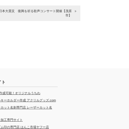
日本大震災 復興を祈る歌声コンサート開催【茂原
市】
イト
ら作成可能！オリジナルうちわ
キーホルダー作成 アクリルグッズ.com
ーカット名刺専門店 レーザーカット名
ー加工専門サイト
ゴム印の専門店 はんこ市場ヤフー店