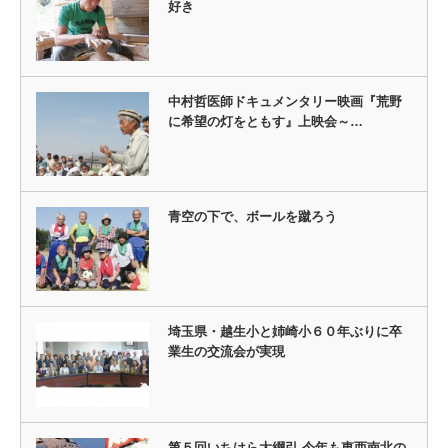
好き
中村哲医師ドキュメンタリー映画『荒野
に希望の灯をともす』上映会～…
青空の下で、ボールを蹴ろう
埼玉県・越生小と姉崎小６０年ぶりに卒
業生の交流会が実現
第５回いちはら大綱引 今年も東西南北の