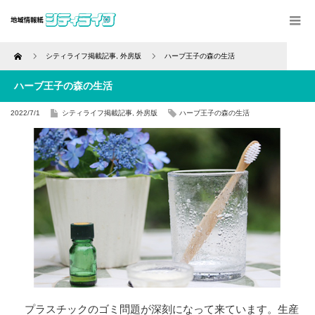
Home
シティライフ掲載記事
,
外房版
ハーブ王子の森の生活
ハーブ王子の森の生活
2022/7/1
シティライフ掲載記事
,
外房版
ハーブ王子の森の生活
プラスチックのゴミ問題が深刻になって来ています。生産