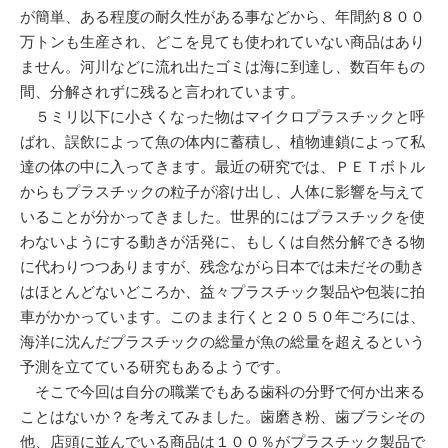
が簡単、ある程度の耐久性がある事などから、年間約８００
万トンも生産され、どこを見ても使われていない商品はあり
ません。河川などに流れ出たゴミは海に到達し、数百年もの
間、分解されずに残ると言われています。
５ミリ以下に小さくなった物はマイクロプラスチックと呼
ばれ、誤飲によって魚の体内に蓄積し、植物連鎖によって私
達の体の中に入ってきます。最近の研究では、ＰＥＴボトル
からもプラスチックの粒子が溶け出し、人体に影響を与えて
いることが分かってきました。世界的にはプラスチックを使
わないようにする動きが活発に、もしくは自然分解できる物
に代わりつつありますが、残念ながら日本では未だその動き
はほとんどないどころか、益々プラスチック製品や包装に拍
車がかかっています。このまま行くと２０５０年ごろには、
海洋に沈んだプラスチックの総量が魚の総量を超えるという
予測を立てている研究もあるようです。
そこで今回は自分の職業でもある歯科の分野で何か出来る
ことはないか？を考えてみました。歯磨き粉、歯ブラシその
他、店頭に並んでいる商品は１００％がプラスチック製品で