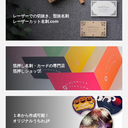
レーザーでの切抜き、型抜名刺
レーザーカット名刺.com
箔押し名刺・カードの専門店
箔押しショップ
１本から作成可能！
オリジナルうちわ.JP