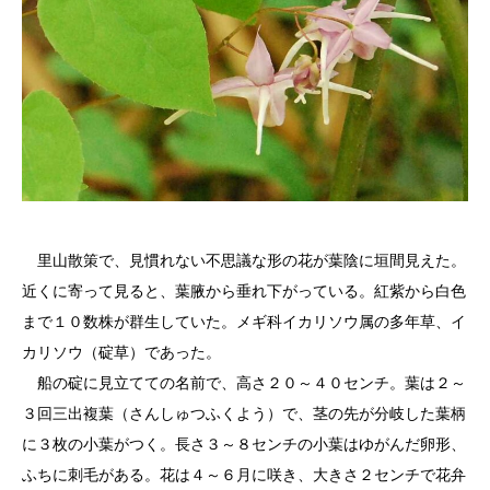
里山散策で、見慣れない不思議な形の花が葉陰に垣間見えた。
近くに寄って見ると、葉腋から垂れ下がっている。紅紫から白色
まで１０数株が群生していた。メギ科イカリソウ属の多年草、イ
カリソウ（碇草）であった。
船の碇に見立てての名前で、高さ２０～４０センチ。葉は２～
３回三出複葉（さんしゅつふくよう）で、茎の先が分岐した葉柄
に３枚の小葉がつく。長さ３～８センチの小葉はゆがんだ卵形、
ふちに刺毛がある。花は４～６月に咲き、大きさ２センチで花弁