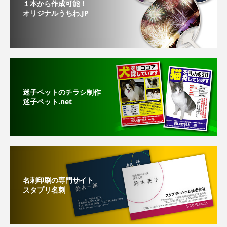
１本から作成可能！
オリジナルうちわ.JP
迷子ペットのチラシ制作
迷子ペット.net
名刺印刷の専門サイト
スタプリ名刺