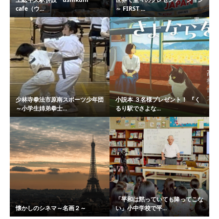
cafe（ウ...
～ FIRST ...
少林寺拳法市原南スポーツ少年団
小説本 ３名様プレゼント！ 『く
～小学生姉弟拳士...
るり駅でさよな...
「平和は黙っていても降ってこな
懐かしのシネマ～名画２～
い」小中学校で平...