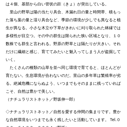
は４個、基部から白い管状の距（きょ）が突出している。
里山の野草は陽の当たり具合、木漏れ日の量と時間帯、積もっ
た落ち葉の量と湿り具合など、季節の環境が少しでも異なると植
生が異なる。小さな木立や下草がきれいに刈り取られた林縁では
多様性が目立つ。その中の群生は限られた狭い区域となり、１０
数株でも群生と言われる。野原の野草とは隔たりが大きい。それ
だけに繊細と感じ、育ててみたいと魅入ってしまう人が盗掘して
いく。
たくさんの種類の山草を並べ同じ環境で育てると、ほとんどが
育たない。生息環境が合わないのだ。里山の多年草は繁殖率が劣
る。絶滅危機にならぬよう、いつまでもそのままに残っていれば
こそ、自然は豊かで美しい。
（ナチュラリストネット／野坂伸一郎）
◇ナチュラリストネット／自然を愛する仲間の集まりです。豊か
な自然環境をいつまでも永く残したいと活動しています。 Tel.０