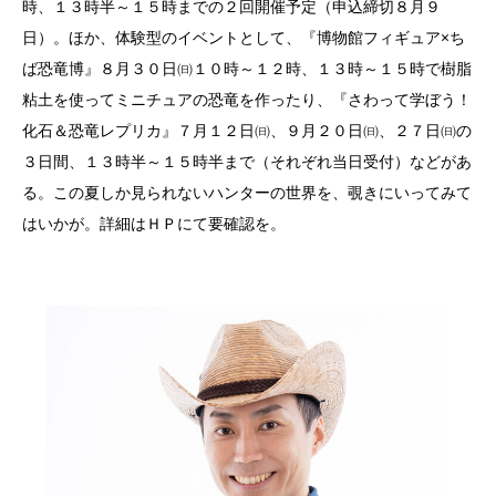
時、１３時半～１５時までの２回開催予定（申込締切８月９
日）。ほか、体験型のイベントとして、『博物館フィギュア×ち
ば恐竜博』８月３０日㈰１０時～１２時、１３時～１５時で樹脂
粘土を使ってミニチュアの恐竜を作ったり、『さわって学ぼう！
化石＆恐竜レプリカ』７月１２日㈰、９月２０日㈰、２７日㈰の
３日間、１３時半～１５時半まで（それぞれ当日受付）などがあ
る。この夏しか見られないハンターの世界を、覗きにいってみて
はいかが。詳細はＨＰにて要確認を。