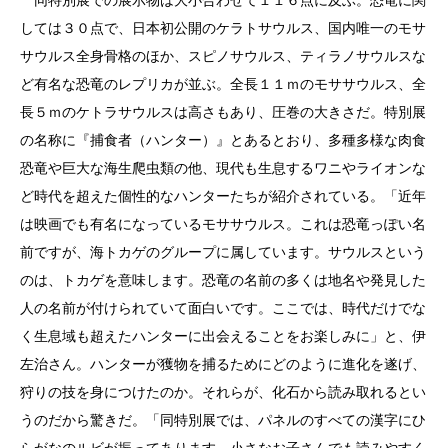
しては３０点で、日本初公開のケラトサウルス、国内唯一のモサ
サウルス全身骨格のほか、スピノサウルス、ティラノサウルスな
ど有名な恐竜のレプリカが並ぶ。全長１１ｍのモササウルス、全
長５ｍのケトラサウルスは高さもあり、圧巻の大きさだ。特別展
の名称に『捕食者（ハンター）』とあるとおり、多種多様な肉食
恐竜や巨大な海生爬虫類の他、現代も生息するワニやライオンな
ど時代を超えた個性的なハンターたちが紹介されている。「近年
は映画でも有名になっているモササウルス。これは恐竜っぽい名
前ですが、海トカゲのグループに属しています。サウルスという
のは、トカゲを意味します。恐竜の名前の多くは地名や発見した
人の名前が付けられていて面白いです。ここでは、時代だけでな
く生息域も超えたハンターに出会えることをお楽しみに」と、伊
左治さん。ハンターが獲物を捕るためにどのように進化を遂げ、
狩りの技を身につけたのか。それらが、化石から読み取れるとい
うのだから驚きだ。「同特別展では、パネルのすべての漢字にひ
らがなのルビが振ってあります。小さなお子さんでも読みやすく