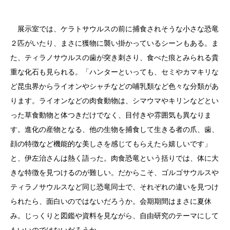
展示室では、ケラトサウルスの前に捕食されそうな小さな恐竜
２匹がいたり、まさに獲物に襲い掛かっているシーンもある。ま
た、ティラノサウルスの歯が突き刺さり、食べた痕とみられる貴
重な化石も見られる。「ハンターといっても、セミやカマキリな
ど昆虫界からライオンやシャチなどの哺乳類など色々な分類があ
ります。ライオンなどの肉食動物は、シマウマやキリンなどとい
った草食動物と体つきだけでなく、目付きや雰囲気も異なりま
す。進化の産物となる、他の生物を捕食して生きる者の爪、歯、
顔の特徴など機能的な美しさを感じてもらえたら嬉しいです」
と、伊左治さんは熱く語った。肉食恐竜という括りでは、体に大
きな特徴を見つけるのが難しい。だからこそ、ゴルゴサウルスや
ティラノサウルスなど同じ恐竜同士で、それぞれの違いを見つけ
られたら、面白いのではないだろうか。会期期間はまさに夏休
み。じっくりと図鑑や資料を見ながら、自由研究のテーマにして
もいいのではないだろうか。