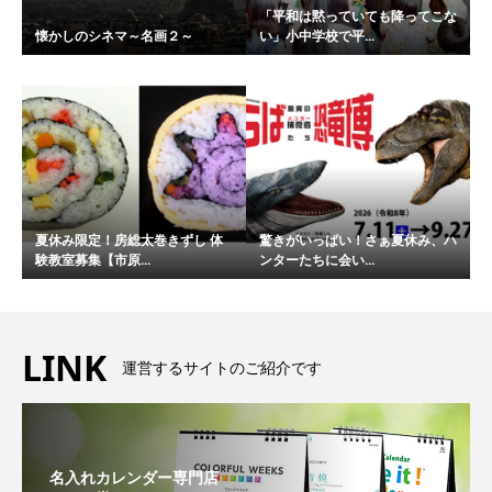
「平和は黙っていても降ってこな
懐かしのシネマ～名画２～
い」小中学校で平...
夏休み限定！房総太巻きずし 体
驚きがいっぱい！さぁ夏休み、ハ
験教室募集【市原...
ンターたちに会い...
LINK
運営するサイトのご紹介です
名入れカレンダー専門店