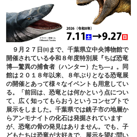
９月２７日㈰まで、千葉県立中央博物館で
開催されている令和８年度特別展『ちば恐竜
博―驚異の捕食者（ハンター）たち―』。同
館は２０１８年以来、８年ぶりとなる恐竜展
の開催とあって様々なイベントも用意してい
る。「前回は、恐竜とは何かという点につい
て、広く知ってもらおうというコンセプトで
展示をしました。千葉県では銚子市の地層か
らアンモナイトの化石は発掘されています
が、恐竜の骨の発見はありません。でも、子
どもたちは恐竜が大好きで、展示を望む問い