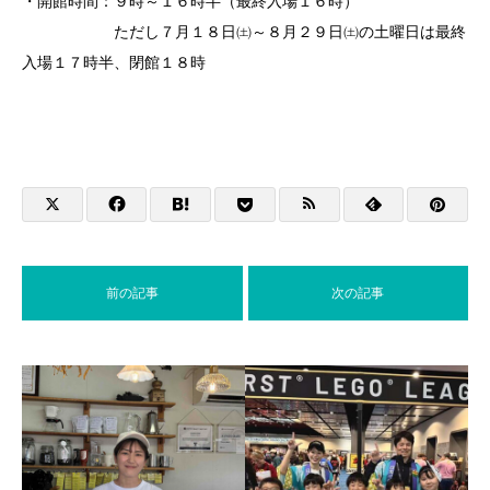
・開館時間：９時～１６時半（最終入場１６時）
ただし７月１８日㈯～８月２９日㈯の土曜日は最終
入場１７時半、閉館１８時
前の記事
次の記事