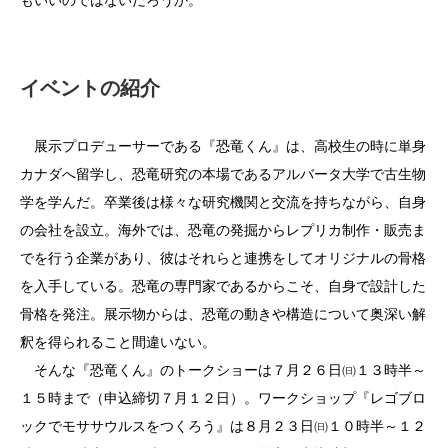
イベントの紹介
展示プロデューサーである『恐竜くん』は、高校生の時に単身
カナダへ留学し、恐竜研究の本場であるアルバータ大学で古生物
学を学んだ。卒業後は様々な研究機関と交流を持ちながら、自身
の会社を設立。海外では、恐竜の発掘からレプリカ制作・販売ま
でを行う企業があり、彼はそれらと連携をしてオリジナルの骨格
を入手している。恐竜の専門家であるからこそ、自身で設計した
骨格を発注。展示物からは、恐竜の動きや構造について奥深い解
釈を得られること間違いない。
そんな『恐竜くん』のトークショーは７月２６日㈰１３時半～
１５時まで（申込締切７月１２日）。ワークショップ『レゴブロ
ックでモササウルスをつくろう』は８月２３日㈰１０時半～１２