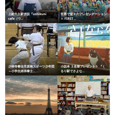
上総牛久駅併設『ushikuni
世界で堂々のプレゼンテーション
cafe（ウ...
～ FIRST ...
少林寺拳法市原南スポーツ少年団
小説本 ３名様プレゼント！ 『く
～小学生姉弟拳士...
るり駅でさよな...