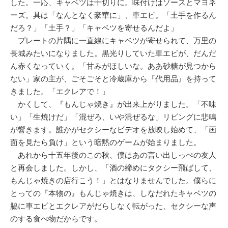
した。一応、キャベツは千切りに。味付けはソースとマヨネ
ーズ。具は「なんとなく豪華に」、車エビ。「土手を作るん
だろ？」「土手？」「キャベツを寄せるんだよ」
プレートの片隅に一直線にキャベツが寄せられて、万里の
長城みたいになりました。黒光りしていた車エビが、だんだ
ん赤くなっていく。「甘みがほしいな。ああ砂糖が見つから
ない」家の主が、ごそごそと冷蔵庫から『代用品』を持って
きました。「エクレアで！」
かくして、『もんじゃ焼き』が出来上がりました。「不味
い」「生焼けだ」「混ぜろ、いや混ぜるな」リビングに悲鳴
が響きます。誰かがセクシーなビデオを放映し始めて、「画
面を見たら負け」という暗黙のゲームが始まりました。
あれから十五年後のこの秋、僕はあの言い出しっぺの友人
と再会しました。しかし、「酒の締めにタクシー飛ばして、
もんじゃ焼きの店行こう！」とはなりませんでした。僕らに
とっての『本物の』もんじゃ焼きは、しなだれたキャベツの
脇に車エビとエクレアがだらしなく転がった、セクシーな声
のする食べ物だからです。