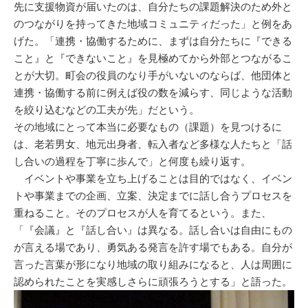
先に支援物資が届いたのは、自分たちの課題解決のため外と
のつながりを持ってきた地域コミュニティだった」と例をあ
げた。「連携・協働するために、まずは自分たちに『できる
こと』と『できないこと』を見極めてから外部とつながるこ
とが大切。町会の役員のなり手がいないのならば、他団体と
連携・協働する前に例えば役の数を減らす、同じような活動
を絞り込むなどの工夫が先」だという。
その地域にとって本当に必要なもの（課題）を見つけるに
は、老若男女、地元出身者、転入者など多様な人たちと「話
し合いの過程を丁寧に歩んで」と何度も繰り返す。
イベントや事業を立ち上げることは目的ではなく、イベン
トや事業までの企画、立案、決定までに話し合うプロセスを
重ねること。そのプロセスが人を育てるという。また、
「『会議』と『話し合い』は異なる。話し合いは自由にもの
が言える場であり、勇気ある発言を許す場でもある。自分が
言った言葉が形になり地域の取り組みになると、人は周囲に
認められたことを実感しさらに頑張ろうとする」と語った。