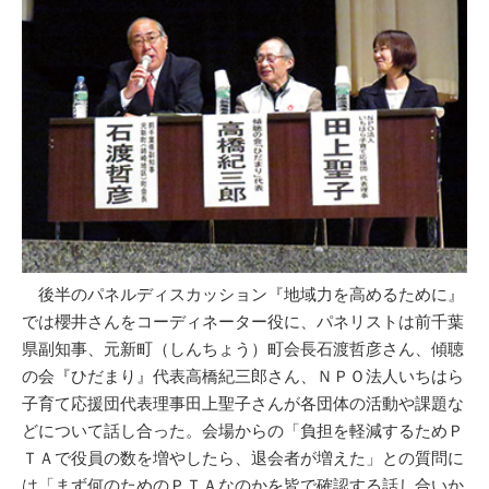
後半のパネルディスカッション『地域力を高めるために』
では櫻井さんをコーディネーター役に、パネリストは前千葉
県副知事、元新町（しんちょう）町会長石渡哲彦さん、傾聴
の会『ひだまり』代表高橋紀三郎さん、ＮＰＯ法人いちはら
子育て応援団代表理事田上聖子さんが各団体の活動や課題な
どについて話し合った。会場からの「負担を軽減するためＰ
ＴＡで役員の数を増やしたら、退会者が増えた」との質問に
は「まず何のためのＰＴＡなのかを皆で確認する話し合いか