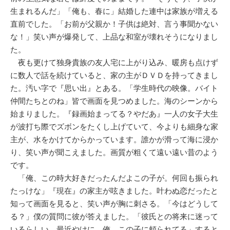
生まれるんだ」「俺も、春に」結婚した連中は家族が増える
直前でした。「お前が父親か！子供は絶対、言う事聞かない
な！」笑い声が爆発して、上品な和室が壊れそうになりまし
た。
夜も更けて独身貴族の友人宅に上がり込み、暖房も点けず
に数人で話を続けていると、家の主がＤＶＤを持ってきまし
た。汚い字で『思い出』とある。「学生時代の映像。バイト
仲間たちとのね」皆で画面を見つめました。海のシーンから
始まりました。『録画始まってる？やだあ』一人の女子大生
が波打ち際でズボンをたくし上げていて、今よりも細身な家
主が、水をかけてからかっています。誰かが滑って海に浸か
り、笑い声が聞こえました。画質が粗くて遠い遠い昔のよう
です。
「俺、この時大好きだったんだよこの子が。何回も振られ
たっけな」『現在』の家主が呟きました。叶わぬ恋だったと
知って画面を見ると、笑い声が胸に刺さる。「今はどうして
る？」僕の質問に彼が答えました。「彼氏との将来に迷って
いるらしい。最近やけに、俺、この子に頼られてる」すると