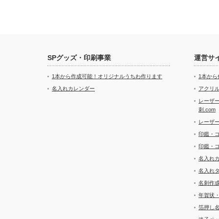
SPグッズ・印刷事業
運営サ
1本から作成可能！オリジナルうちわ作ります
1本か
名入れカレンダー
アクリル
レーザ
刺.com
レーザ
印鑑・
印鑑・
名入れ
名入れ
名刺作
年賀状
箔押し