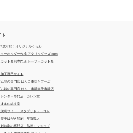
イト
ら作成可能！オリジナルうちわ
キーホルダー作成 アクリルグッズ.com
ーカット名刺専門店 レーザーカット名
ー加工専門サイト
ゴム印の専門店 はんこ市場ヤフー店
ゴム印の専門店 はんこ市場楽天市場店
カレンダー専門店 カレン堂
タオルの総文堂
成便利サイト スタプリドットコム
・喪中はがき印刷 年賀職人
名刺印刷の専門店｜箔押しショップ