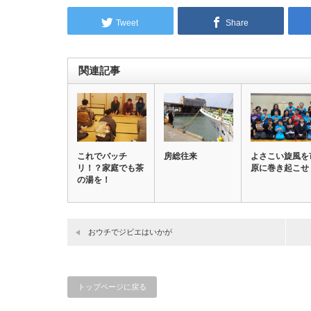
Tweet
Share
関連記事
これでバッチ
房総往来
よさこい旋風を
リ！？家庭でも茶
原に巻き起こせ
の湯を！
おウチでジビエはいかが
トップページに戻る