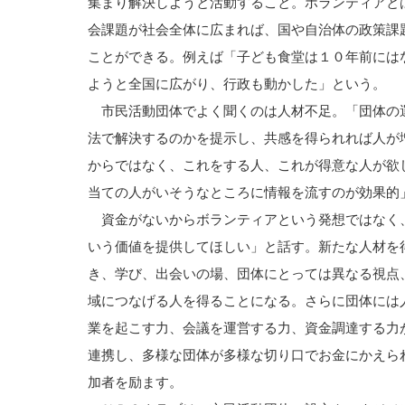
集まり解決しようと活動すること。ボランティアと
会課題が社会全体に広まれば、国や自治体の政策課
ことができる。例えば「子ども食堂は１０年前には
ようと全国に広がり、行政も動かした」という。
市民活動団体でよく聞くのは人材不足。「団体の
法で解決するのかを提示し、共感を得られれば人が
からではなく、これをする人、これが得意な人が欲
当ての人がいそうなところに情報を流すのが効果的
資金がないからボランティアという発想ではなく
いう価値を提供してほしい」と話す。新たな人材を
き、学び、出会いの場、団体にとっては異なる視点
域につなげる人を得ることになる。さらに団体には
業を起こす力、会議を運営する力、資金調達する力
連携し、多様な団体が多様な切り口でお金にかえら
加者を励ます。