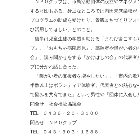
ＮＰＯクラブは、市民活動団体の設立やマネジメ
する財団もある。身近なところでは内田未来楽校が
プログラムの助成を受けたり、景観まちづくりフォ
ひ活用してほしい」とのこと。
後半は児童生徒の学習を助ける『まなび舎こすも
ブ』、『おもちゃ病院市原』、高齢者や障がい者の
会』、読み聞かせをする『かけはしの会』の代表者
プに分かれ話し合った。
「障がい者の支援者を増やしたい」、「市内の歌
半数以上はボランティア体験者。代表者との熱心な
て悩みを共有できた」という男性や「団体に入会し
問合せ 社会福祉協議会
TEL ０４３６・２０・３１００
問合せ ＮＰＯクラブ
TEL ０４３・３０３・１６８８