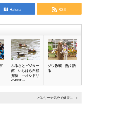
Hatena
RSS
市
ふるさとビジター
ゾウ教頭 熱く語
館 いちはら自然
る
探訪 ～オシドリ
の行進～
バレリーナ気分で健康に