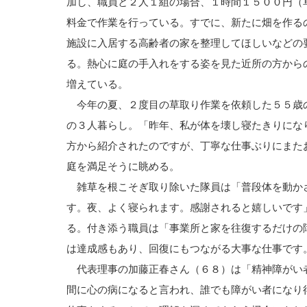
加し、職員と２人１組の場合、１時間１５００円（
料金で作業を行っている。すでに、新たに畑を作る
施設に入居する高齢者の家を整理してほしいなどの
る。熱心に庭の手入れをする姿を見た近所の方から
増えている。
今年の夏、２度目の草取り作業を依頼した５５歳
の３人暮らし。「昨年、私が体を壊し寝たきりにな
方から紹介されたのですが、丁寧な仕事ぶりにまた
庭を満足そうに眺める。
雑草を根こそぎ取り除いた隊員は「普段体を動か
す。夜、よく寝られます。感謝されると嬉しいです
る。付き添う職員は「事業所と家を往復するだけの
は達成感もあり、回復にもつながる大事な仕事です
代表理事の加藤正春さん（６８）は「精神障がい
間に心の病になると言われ、誰でも障がい者になり