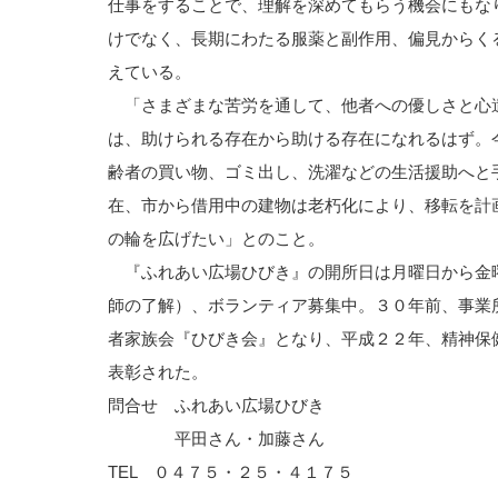
仕事をすることで、理解を深めてもらう機会にもな
けでなく、長期にわたる服薬と副作用、偏見からく
えている。
「さまざまな苦労を通して、他者への優しさと心
は、助けられる存在から助ける存在になれるはず。
齢者の買い物、ゴミ出し、洗濯などの生活援助へと
在、市から借用中の建物は老朽化により、移転を計
の輪を広げたい」とのこと。
『ふれあい広場ひびき』の開所日は月曜日から金
師の了解）、ボランティア募集中。３０年前、事業
者家族会『ひびき会』となり、平成２２年、精神保
表彰された。
問合せ ふれあい広場ひびき
平田さん・加藤さん
TEL ０４７５・２５・４１７５