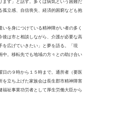
ります」と話す。多くは病気という困難だ
る孤立感、自信喪失、経済的困窮なども抱
遣いを身につけている精神障がい者の多く
今後は市と相談しながら、介護が必要な高
手を広げていきたい」と夢を語る。「現
画中。移転先でも地域の方々との助け合い
曜日の９時から１５時まで。通所者（要医
所を立ち上げた家族会は長生郡市精神障害
健福祉事業功労者として厚生労働大臣から