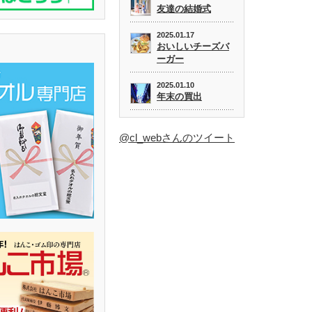
友達の結婚式
2025.01.17
おいしいチーズバ
ーガー
2025.01.10
年末の買出
@cl_webさんのツイート