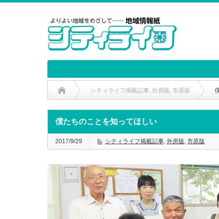
シティライフ掲載記事
,
外房版
,
市原版
僕たちのことを知ってほしい
2017/9/29
シティライフ掲載記事
,
外房版
,
市原版