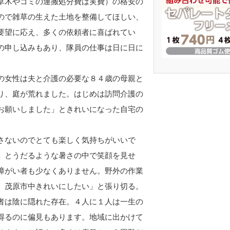
草木やゴミの運搬処分費は実費）の格安の
ので雑草の生えた土地を整備してほしい、
要望に応え、多くの依頼者に喜ばれてい
の申し込みもあり、隊員の仕事は日に日に
の女性は夫と介護の必要な８４歳の母親と
り、庭が荒れました。はじめは訪問介護の
お願いしました」ときれいになった自宅の
さないのでとても楽しく気持ちがいいで
」とうだるような暑さの中で笑顔を見せ
障がい者も少なくありません。野外の作業
。茂原市中きれいにしたい」と張り切る。
者は陰に隠れた存在。４人に１人は一生の
得るのに偏見もあります。地域に出かけて