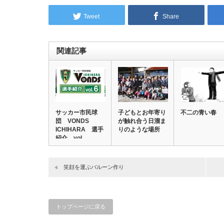
Tweet
Share
関連記事
サッカー市民球
子どもとお年寄り
不二の青い春
団 VONDS
が触れ合う日溜ま
ICHIHARA 選手
りのような場所
紹介 vol…
笑顔を運ぶバルーン作り
トップページに戻る