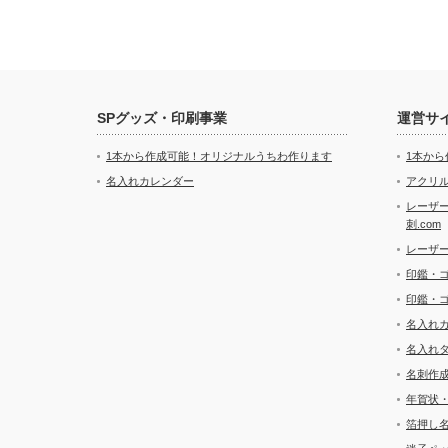
SPグッズ・印刷事業
運営サ
1本から作成可能！オリジナルうちわ作ります
1本か
名入れカレンダー
アクリル
レーザ
刺.com
レーザ
印鑑・
印鑑・
名入れ
名入れ
名刺作
年賀状
箔押し