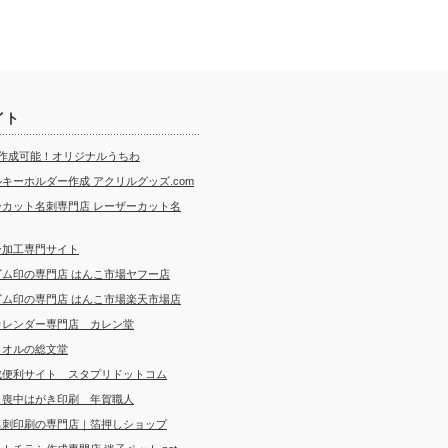
イト
ら作成可能！オリジナルうちわ
キーホルダー作成 アクリルグッズ.com
ーカット名刺専門店 レーザーカット名
ー加工専門サイト
ゴム印の専門店 はんこ市場ヤフー店
ゴム印の専門店 はんこ市場楽天市場店
カレンダー専門店 カレン堂
タオルの総文堂
成便利サイト スタプリドットコム
・喪中はがき印刷 年賀職人
名刺印刷の専門店｜箔押しショップ