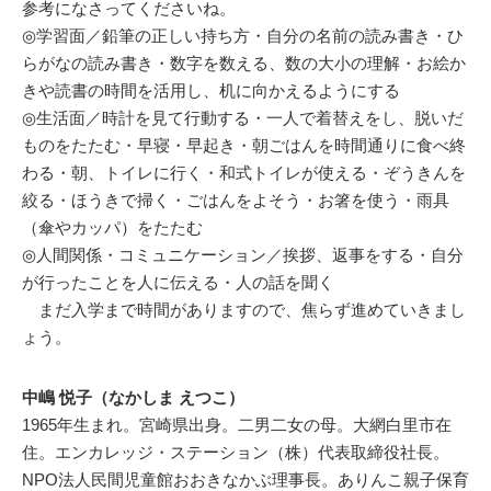
参考になさってくださいね。
◎学習面／鉛筆の正しい持ち方・自分の名前の読み書き・ひ
らがなの読み書き・数字を数える、数の大小の理解・お絵か
きや読書の時間を活用し、机に向かえるようにする
◎生活面／時計を見て行動する・一人で着替えをし、脱いだ
ものをたたむ・早寝・早起き・朝ごはんを時間通りに食べ終
わる・朝、トイレに行く・和式トイレが使える・ぞうきんを
絞る・ほうきで掃く・ごはんをよそう・お箸を使う・雨具
（傘やカッパ）をたたむ
◎人間関係・コミュニケーション／挨拶、返事をする・自分
が行ったことを人に伝える・人の話を聞く
まだ入学まで時間がありますので、焦らず進めていきまし
ょう。
中嶋 悦子（なかしま えつこ）
1965年生まれ。宮崎県出身。二男二女の母。大網白里市在
住。エンカレッジ・ステーション（株）代表取締役社長。
NPO法人民間児童館おおきなかぶ理事長。ありんこ親子保育