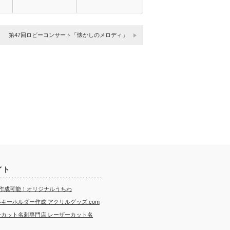
第47回ロビーコンサート「懐かしのメロディ」
イト
ら作成可能！オリジナルうちわ
キーホルダー作成 アクリルグッズ.com
ーカット名刺専門店 レーザーカット名