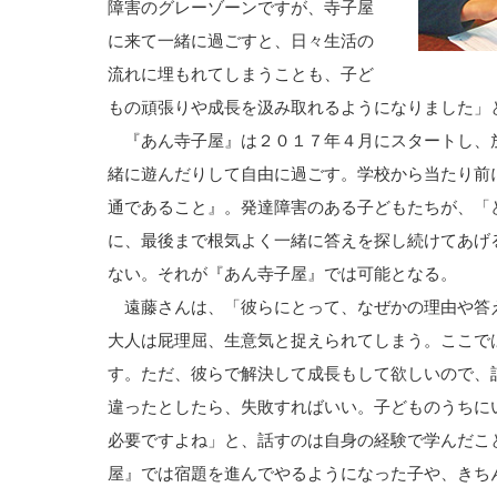
障害のグレーゾーンですが、寺子屋
に来て一緒に過ごすと、日々生活の
流れに埋もれてしまうことも、子ど
もの頑張りや成長を汲み取れるようになりました」
『あん寺子屋』は２０１７年４月にスタートし、
緒に遊んだりして自由に過ごす。学校から当たり前
通であること』。発達障害のある子どもたちが、「
に、最後まで根気よく一緒に答えを探し続けてあげ
ない。それが『あん寺子屋』では可能となる。
遠藤さんは、「彼らにとって、なぜかの理由や答
大人は屁理屈、生意気と捉えられてしまう。ここで
す。ただ、彼らで解決して成長もして欲しいので、
違ったとしたら、失敗すればいい。子どものうちに
必要ですよね」と、話すのは自身の経験で学んだこ
屋』では宿題を進んでやるようになった子や、きち