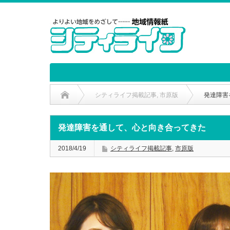
シティライフ掲載記事
,
市原版
発達障害
発達障害を通して、心と向き合ってきた
2018/4/19
シティライフ掲載記事
,
市原版