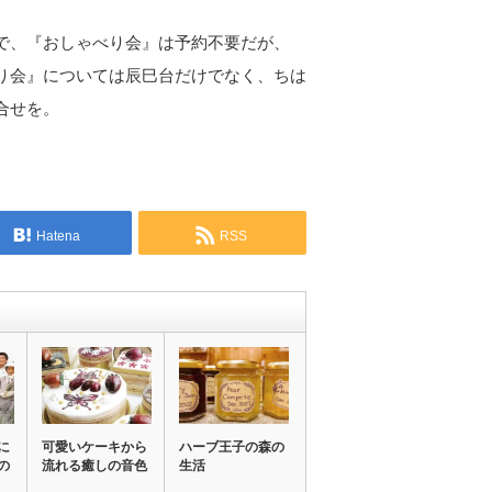
で、『おしゃべり会』は予約不要だが、
り会』については辰巳台だけでなく、ちは
合せを。
Hatena
RSS
に
可愛いケーキから
ハーブ王子の森の
の
流れる癒しの音色
生活