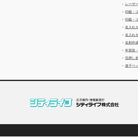
レーザ
印鑑・
印鑑・
名入れ
名入れ
名刺作
年賀状
箔押し
迷子ペッ