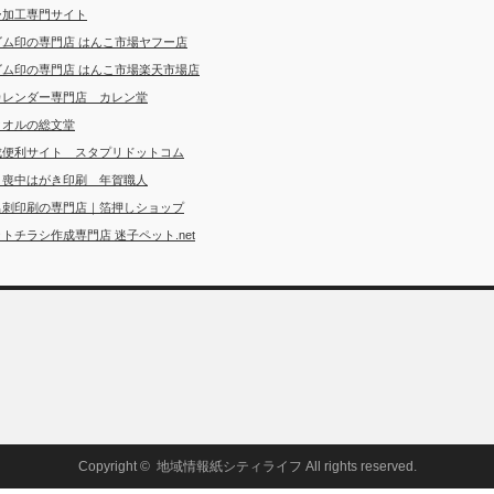
ー加工専門サイト
ゴム印の専門店 はんこ市場ヤフー店
ゴム印の専門店 はんこ市場楽天市場店
カレンダー専門店 カレン堂
タオルの総文堂
成便利サイト スタプリドットコム
・喪中はがき印刷 年賀職人
名刺印刷の専門店｜箔押しショップ
トチラシ作成専門店 迷子ペット.net
Copyright ©
地域情報紙シティライフ
All rights reserved.