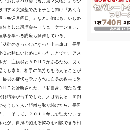
の『おしゃべり会（毎月第２火曜）』や少
数制学習支援塾である子ども向け『あん寺
屋（毎週月曜日）』など。他にも、いじめ
題材とした講演会やコミュニケーション、
理学を学べる講座も開催している。
活動のきっかけになった出来事は、長男
小３の時にいじめにあったことです。アス
ルガ―症候群とＡＤＨＤがあるため、良く
悪くも素直。相手の気持ちを考えることが
。長男の症状を学ぶうちに自身の過去に繋
ＤＨＤと診断された。「私自身、確たる理
関係構築が苦手でした。人は裏切る、面倒
がそうして人と距離を取り続けたら、長男
う。 そして、２０１０年に心理カウンセ
きたが、自身の抱える悩みを相談できる相