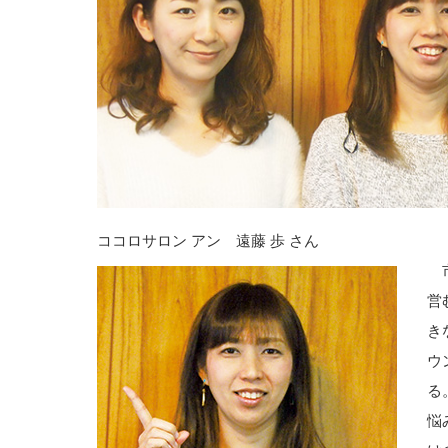
ココロサロン アン 遠藤 歩 さん
市
営
き
ウ
る
悩