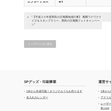
ケイガニとヨウ
市】
素…
“【平成３０年度県民の日夷隅地域行事】 夷隅ワクワクク
イズ＆スタンプラリー、県民の日夷隅フォトキャンペー
ン”
トップページに戻る
SPグッズ・印刷事業
運営サ
1本から作成可能！オリジナルうちわ作ります
1本か
名入れカレンダー
アクリル
レーザ
刺.com