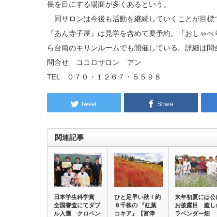
長を目にする場面が多くあるという。
同サロンは今後も活動を継続していくことが目標
『あん寺子屋』は見学を含めて要予約。『おしゃべ
ら台南のキリンルームでも開催している。詳細は問
問合せ ココロサロン アン
TEL ０７０・１２６７・５５９８
Tweet
Share
関連記事
日本学生科学賞
ひと足早い秋！約
来年初夏には公
全国審査にてダブ
８千株の 『紅葉
お披露目 癒し
ル入選 クロベン
コキア』【富津
ラベンダー畑