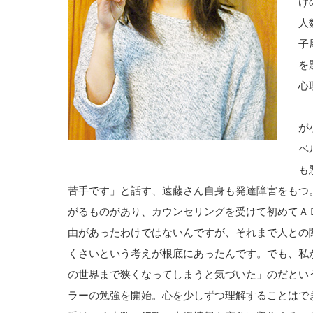
け
人
子
を
心
「
が
ペ
も
苦手です」と話す、遠藤さん自身も発達障害をもつ
がるものがあり、カウンセリングを受けて初めてＡ
由があったわけではないんですが、それまで人との
くさいという考えが根底にあったんです。でも、私
の世界まで狭くなってしまうと気づいた」のだとい
ラーの勉強を開始。心を少しずつ理解することはで