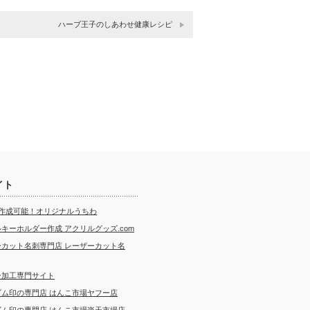
ハーブ王子のしあわせ健康レシピ
イト
ら作成可能！オリジナルうちわ
キーホルダー作成 アクリルグッズ.com
ーカット名刺専門店 レーザーカット名
ー加工専門サイト
ゴム印の専門店 はんこ市場ヤフー店