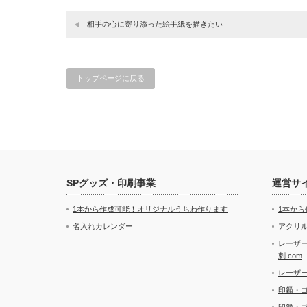
相手の心に寄り添った絵手紙を描きたい
トップページに戻る
SPグッズ・印刷事業
運営サ
1本から作成可能！オリジナルうちわ作ります
1本か
名入れカレンダー
アクリル
レーザ
刺.com
レーザ
印鑑・