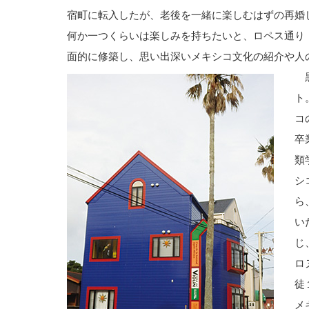
宿町に転入したが、老後を一緒に楽しむはずの再婚
何か一つくらいは楽しみを持ちたいと、ロペス通り
面的に修築し、思い出深いメキシコ文化の紹介や人
黒
ト
コ
卒
類
シ
ら
い
じ
ロ
徒
メ