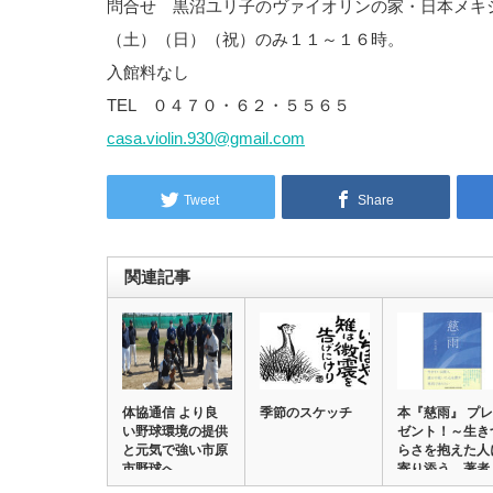
問合せ 黒沼ユリ子のヴァイオリンの家・日本メ
（土）（日）（祝）のみ１１～１６時。
入館料なし
TEL ０４７０・６２・５５６５
casa.violin.930@gmail.com
Tweet
Share
関連記事
体協通信 より良
季節のスケッチ
本『慈雨』 プレ
い野球環境の提供
ゼント！～生き
と元気で強い市原
らさを抱えた人
市野球へ
寄り添う 著者
の…