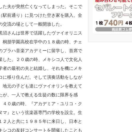
した夫が突然亡くなってしまった。そこで
（駅前通り）に見つけた空き家を購入。全
の交流の場として一般開放した。
沼さんは世界で活躍したヴァイオリニス
。桐朋学園高校在学中の１８歳の時、チェ
のプラハ音楽アカデミーに留学し、首席で
業した。２０歳の時、メキシコ人で文化人
学者の最初の夫と結婚し、それを機にメキ
コに移り住んだ。そして演奏活動をしなが
、地元の子ども達にヴァイオリンを教えて
たが、一人で教える生徒の数に限界を感
、４０歳の時、『アカデミア・ユリコ・ク
ヌマ』という弦楽器専門の学校を設立。生
１２人と共に１９８５年に来日し、日本と
キシコの友好コンサートを開催したことも