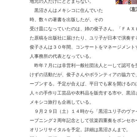
地元の人だけにとどまらない。
黒沼さんはメキシコに住んでいた
時、数々の著書を出版したが、その
受け皿になっていたのは、姉の俊子さん。「ＦＡＸ
た原稿を出版社に届けたり、ユリ子が日本で演奏す
俊子さんは３０年間、コンサートをマネージメント
人事務所の代表となっている。
昨年７月には非営利一般社団法人と一して認可を
けずの活動だが、俊子さんやボランティアの協力で
ープンする。予定が合えば、平日でも家を開けるの
人々の手作り工芸品や衣料品を販売する市や、黒沼
メキシコ旅行も企画している。
９月２９日（土）１４時から「黒沼ユリ子のヴァ
ープニング２周年記念として弦楽四重奏をポンセホ
オリンリサイタルを予定。詳細は黒沼さ