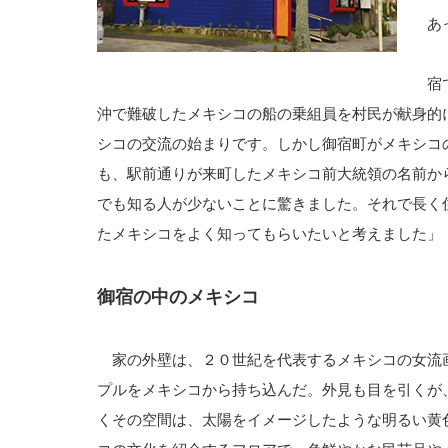
あ
「
宿
沖で難破したメキシコの船の乗組員を村民が献身的
シコの交流の始まりです。しかし御宿町がメキシコ
も、駅前通りが来町したメキシコ前大統領の名前か
でも知る人が少ないことに驚きました。それで長く
たメキシコをよく知ってもらいたいと考えました」
御宿の中のメキシコ
家の外壁は、２０世紀を代表するメキシコの女流
プルをメキシコから持ち込んだ。外見も目を引くが
くその空間は、太陽をイメージしたような明るい黄