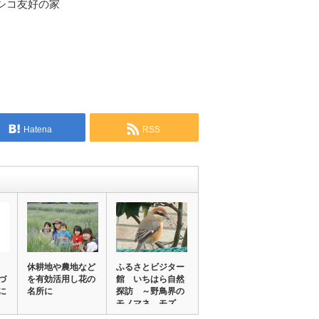
キシコ友好の家
Hatena
RSS
休耕地や農地など
ふるさとビジター
づ
を有効活用し花の
館 いちはら自然
に
名所に
探訪 ～野鳥界の
モノマネ モズ
～…