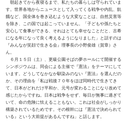
朝起きてから夜寝るまで、私たちの暮らしは守られていま
す。世界各地からニュースとして入ってくる戦争や内乱、飢
餓など、国全体を巻き込むような大変なことは、自然災害等
を除き、この国では起こっていません。「子どもや孫たちと
安心して食事ができる、それはとても幸せなことだと、古希
になる年になって良く考えるようになりました」と話すのは
『みんなが笑顔で生きる会』理事長の小野俊雄（賀章）さ
ん。
６月１５日（土）、更級公園そばの夢ホールにて開催する
シンポジウムは、同会による主催で『憲法』をテーマにして
います。どうしてなかなか馴染みのない『憲法』を選んだの
か、その理由を「私は戦後７０年をほぼ同時代で生きてき
て、日本がどれだけ平和か、元号が変わることになり改めて
感じたからですね。日本は戦争をせず、毎日が無事に過ぎて
いて、命の危険に怯えることもない。これは社会がしっかり
構築されているためです。その根幹には『憲法で決められて
いる』という大前提があるんですね」と話します。