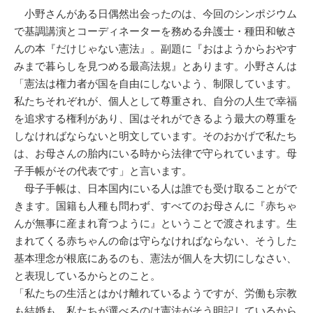
小野さんがある日偶然出会ったのは、今回のシンポジウム
で基調講演とコーディネーターを務める弁護士・種田和敏さ
んの本『だけじゃない憲法』。副題に『おはようからおやす
みまで暮らしを見つめる最高法規』とあります。小野さんは
「憲法は権力者が国を自由にしないよう、制限しています。
私たちそれぞれが、個人として尊重され、自分の人生で幸福
を追求する権利があり、国はそれができるよう最大の尊重を
しなければならないと明文しています。そのおかげで私たち
は、お母さんの胎内にいる時から法律で守られています。母
子手帳がその代表です」と言います。
母子手帳は、日本国内にいる人は誰でも受け取ることがで
きます。国籍も人種も問わず、すべてのお母さんに『赤ちゃ
んが無事に産まれ育つように』ということで渡されます。生
まれてくる赤ちゃんの命は守らなければならない、そうした
基本理念が根底にあるのも、憲法が個人を大切にしなさい、
と表現しているからとのこと。
「私たちの生活とはかけ離れているようですが、労働も宗教
も結婚も、私たちが選べるのは憲法がそう明記しているから