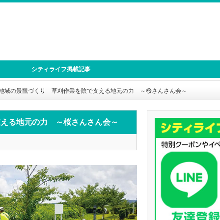
シティライフ掲載記事
地域の景観づくり 草刈作業を陰で支える地元の力 ～桜さんさん会～
支える地元の力 ～桜さんさん会～