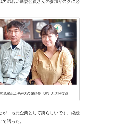
戦力の若い新規会員さんの参加がスグに必
京葉緑化工事㈱大久保社長（左）と大嶋役員
たが、地元企業として誇らしいです。継続
いて語った。