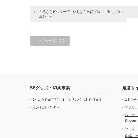
ふるさとビジター館 いちはら自然探訪 ～玉虫（タマ
ムシ）～
トップページに戻る
SPグッズ・印刷事業
運営サ
1本から作成可能！オリジナルうちわ作ります
1本か
名入れカレンダー
アクリル
レーザ
刺.com
レーザ
印鑑・