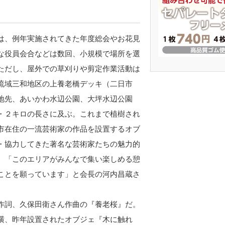
は、例年実施されてきた年度総会やお花見
な役員会合などは数回、小規模で場所を選
ただし、屋外での草刈りや剪定作業活動は
流域三和地区の上養老橋デッキ（二日市
地先、あいかわ水辺公園、大坪水辺公園
・２キロの長さに及ぶ。これまで植樹され
市在住の一流芸術家の作品を設置するオブ
・協力してきた著名な芸術家たちの魅力的
、「このエリアがみんなで集い楽しめる憩
ことを願っています」と会長の河内昌蔵さ
作詞、久保田衛さん作曲の『養老桜』だ。
横、昨年設置されたオブジェ『木に触れ