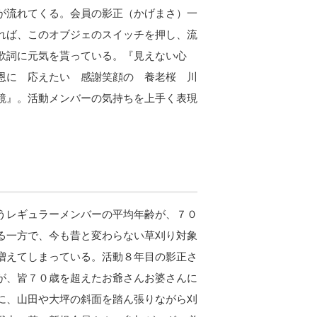
が流れてくる。会員の影正（かげまさ）一
れば、このオブジェのスイッチを押し、流
の歌詞に元気を貰っている。『見えない心
恩に 応えたい 感謝笑顔の 養老桜 川
鏡』。活動メンバーの気持ちを上手く表現
うレギュラーメンバーの平均年齢が、７０
る一方で、今も昔と変わらない草刈り対象
増えてしまっている。活動８年目の影正さ
が、皆７０歳を超えたお爺さんお婆さんに
に、山田や大坪の斜面を踏ん張りながら刈