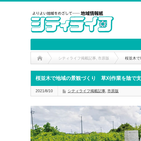
シティライフ掲載記事
,
市原版
桜並木で
桜並木で地域の景観づくり 草刈作業を陰で
2021/8/10
シティライフ掲載記事
,
市原版