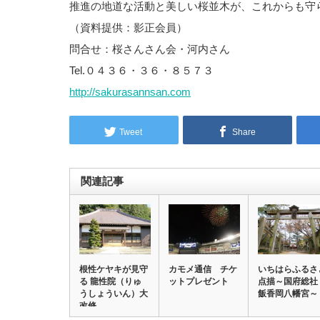
推進の地道な活動と美しい桜並木が、これからも守
（資料提供：影正会員）
問合せ：桜さんさん会・河内さん
Tel.０４３６・３６・８５７３
http://sakurasannsan.com
Tweet
Share
関連記事
根性ケヤキが見守
カモメ通信 チケ
いちはらふるさ
る 龍性院（りゅ
ットプレゼント
点描～国府総社
うしょういん）大
飯香岡八幡宮～
改修