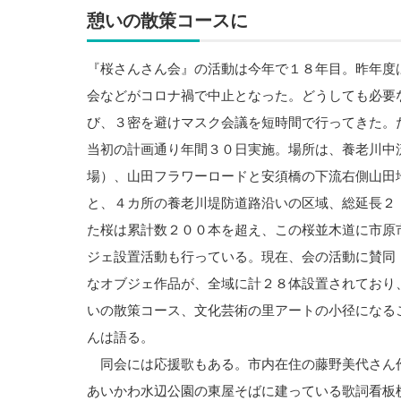
憩いの散策コースに
『桜さんさん会』の活動は今年で１８年目。昨年度
会などがコロナ禍で中止となった。どうしても必要
び、３密を避けマスク会議を短時間で行ってきた。
当初の計画通り年間３０日実施。場所は、養老川中
場）、山田フラワーロードと安須橋の下流右側山田
と、４カ所の養老川堤防道路沿いの区域、総延長２
た桜は累計数２００本を超え、この桜並木道に市原
ジェ設置活動も行っている。現在、会の活動に賛同
なオブジェ作品が、全域に計２８体設置されており
いの散策コース、文化芸術の里アートの小径になる
んは語る。
同会には応援歌もある。市内在住の藤野美代さん
あいかわ水辺公園の東屋そばに建っている歌詞看板