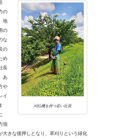
住
力の
、地
用の
のな
長の
ため
社長
、あ
方や
レイ
ま
刈払機を持つ若い社員
に
力強
が大きな後押しとなり、草刈りという緑化