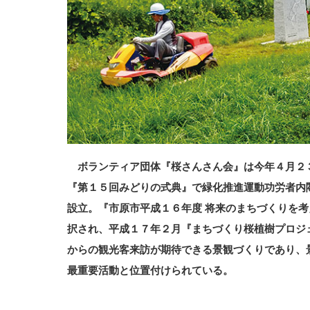
ボランティア団体『桜さんさん会』は今年４月２
『第１５回みどりの式典』で緑化推進運動功労者内
設立。『市原市平成１６年度 将来のまちづくりを
択され、平成１７年２月『まちづくり桜植樹プロジ
からの観光客来訪が期待できる景観づくりであり、
最重要活動と位置付けられている。