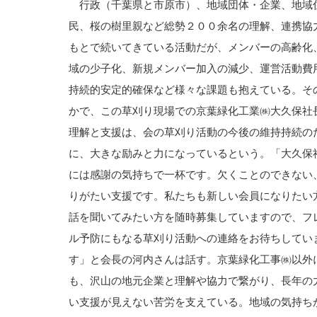
行政（千葉県と市原市）、地域団体・企業、地域
民、桜の樹里親など総勢２００余名の理解、連携協
もとで続いてきている活動だが、メンバーの高齢化
域の少子化、新規メンバー加入の減少、運営活動費
持続的安定的確保など様々な課題も抱えている。そ
かで、この草刈り現場での京葉緑化工業㈱大久保社
理解と支援は、会の草刈り活動の今後の維持持続の
に、大きな励みと力になっているという。「大久保
には感謝の気持ちで一杯です。欠くことのできない
りがたい支援です。私たちも新しい会員になりたい
話を聞いてみたい方を随時募集していますので、フ
ル予防にもなる草刈り活動への連絡をお待ちしてい
す」と会長の河内さんは話す。京葉緑化工事㈱以外
も、沢山の地元企業と理解や協力で繋がり、長年の
い支援が見えない苦労を支えている。地域の気持ち