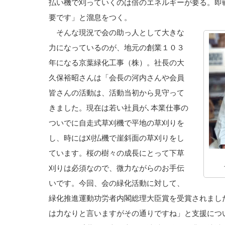
払い機で刈っていくのは倍のエネルギーが要る。即
要です」と溜息をつく。
そんな現況で会の助っ人として大きな
力になっているのが、地元の創業１０３
年になる京葉緑化工事（株）。社長の大
久保裕昭さんは「会長の河内さんや会員
皆さんの活動は、活動当初から見守って
きました。現在は若い社員が､本業仕事の
ついでに自走式草刈機で平地の草刈りを
し、時には刈払機で崖斜面の草刈りをし
ています。桜の樹々の成長にとって下草
刈りは必須なので、微力ながらのお手伝
いです。今回、会の緑化活動に対して、
緑化推進運動功労者内閣総理大臣賞を受賞されまし
は力なりと言いますがその通りですね」と支援につ