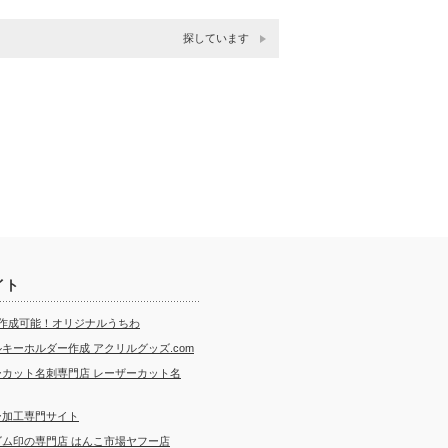
探しています
イト
ら作成可能！オリジナルうちわ
キーホルダー作成 アクリルグッズ.com
ーカット名刺専門店 レーザーカット名
ー加工専門サイト
ゴム印の専門店 はんこ市場ヤフー店