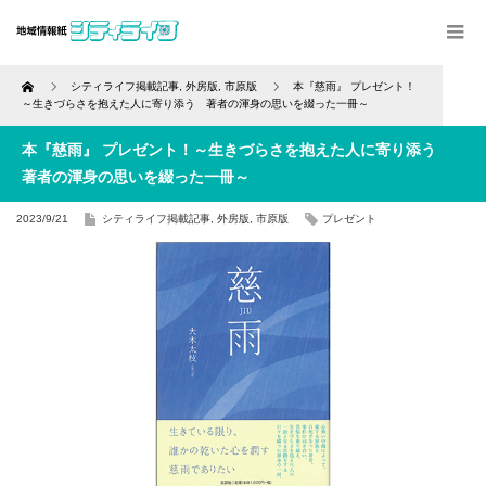
Home
シティライフ掲載記事
,
外房版
,
市原版
本『慈雨』 プレゼント！
～生きづらさを抱えた人に寄り添う 著者の渾身の思いを綴った一冊～
本『慈雨』 プレゼント！～生きづらさを抱えた人に寄り添う
著者の渾身の思いを綴った一冊～
2023/9/21
シティライフ掲載記事
,
外房版
,
市原版
プレゼント