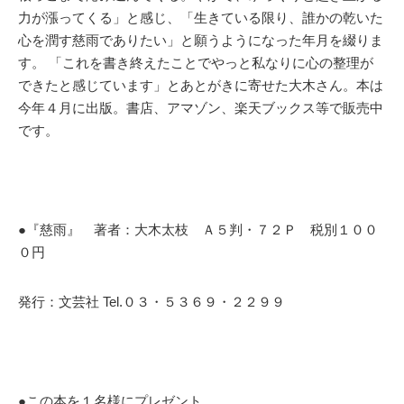
力が漲ってくる」と感じ、「生きている限り、誰かの乾いた
心を潤す慈雨でありたい」と願うようになった年月を綴りま
す。 「これを書き終えたことでやっと私なりに心の整理が
できたと感じています」とあとがきに寄せた大木さん。本は
今年４月に出版。書店、アマゾン、楽天ブックス等で販売中
です。
●『慈雨』 著者：大木太枝 Ａ５判・７２Ｐ 税別１００
０円
発行：文芸社 Tel.０３・５３６９・２２９９
●この本を１名様にプレゼント