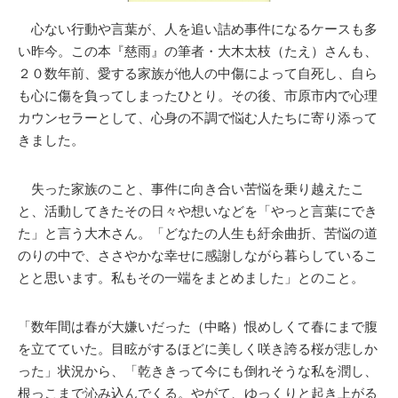
心ない行動や言葉が、人を追い詰め事件になるケースも多
い昨今。この本『慈雨』の筆者・大木太枝（たえ）さんも、
２０数年前、愛する家族が他人の中傷によって自死し、自ら
も心に傷を負ってしまったひとり。その後、市原市内で心理
カウンセラーとして、心身の不調で悩む人たちに寄り添って
きました。
失った家族のこと、事件に向き合い苦悩を乗り越えたこ
と、活動してきたその日々や想いなどを「やっと言葉にでき
た」と言う大木さん。「どなたの人生も紆余曲折、苦悩の道
のりの中で、ささやかな幸せに感謝しながら暮らしているこ
とと思います。私もその一端をまとめました」とのこと。
「数年間は春が大嫌いだった（中略）恨めしくて春にまで腹
を立てていた。目眩がするほどに美しく咲き誇る桜が悲しか
った」状況から、「乾ききって今にも倒れそうな私を潤し、
根っこまで沁み込んでくる。やがて、ゆっくりと起き上がる