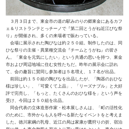
３月３日まで、東金市の道の駅みのりの郷東金にあるカフ
ェ＆リストランテとっチーノで『第二回とうがね近江びな祭
り』が開催され、多くの来場者で賑わっている。
会場に展示された陶びなは約２５０組。制作したのは、同
ひな祭りの主催・異業種交流会『チームとうがね』の皆さ
ん。「東金を元気にしたい」という共通の思いを持つ、東金
市および周辺地域に住む女性たちだ。昨年の展示会に訪れ
て、会の趣旨に賛同し参加者は５名増え、１７名が出品。
前回は約１５０組の陶びなを出品したが、「陶器のおひな
様は珍しい」、「可愛くて上品」、「リーズナブル」と大好
評で完売し、「もっと、たくさんのおひな様を」という声を
受け、今回は２５０組を出品。
同会代表の立体造形作家・松本展しさんは、「町の活性化
のために、市外からも人を呼べる新たなイベントをと考えま
した。徳川家綱の乳母、近江の局は家康が鷹狩りの折、宿泊