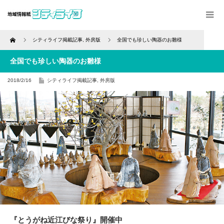
Home
シティライフ掲載記事
,
外房版
全国でも珍しい陶器のお雛様
全国でも珍しい陶器のお雛様
2018/2/16
シティライフ掲載記事
,
外房版
『とうがね近江びな祭り』開催中