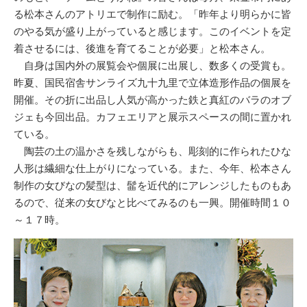
る松本さんのアトリエで制作に励む。「昨年より明らかに皆
のやる気が盛り上がっていると感じます。このイベントを定
着させるには、後進を育てることが必要」と松本さん。
自身は国内外の展覧会や個展に出展し、数多くの受賞も。
昨夏、国民宿舎サンライズ九十九里で立体造形作品の個展を
開催。その折に出品し人気が高かった鉄と真紅のバラのオブ
ジェも今回出品。カフェエリアと展示スペースの間に置かれ
ている。
陶芸の土の温かさを残しながらも、彫刻的に作られたひな
人形は繊細な仕上がりになっている。また、今年、松本さん
制作の女びなの髪型は、髷を近代的にアレンジしたものもあ
るので、従来の女びなと比べてみるのも一興。開催時間１０
～１７時。