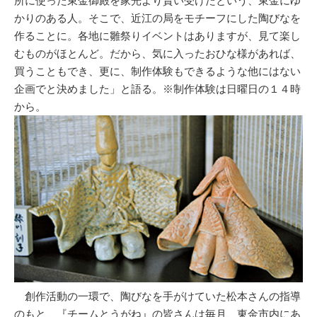
所に使った東金御殿を家光より貰い受けたという、東金にゆ
かりのある人。そこで、近江の局をモチーフにした陶びなを
作ることに。各地に雛祭りイベントはありますが、見て楽し
むものがほとんど。だから、気に入ったおひな様があれば、
買うこともでき、更に、制作体験もできるような他にはない
企画でと決めました」と語る。※制作体験は日曜日の１４時
から。
創作活動の一環で、陶びなを手がけていた松本さんの指導
のもと、『チームとうがね』の皆さんは毎月、東金市内にあ