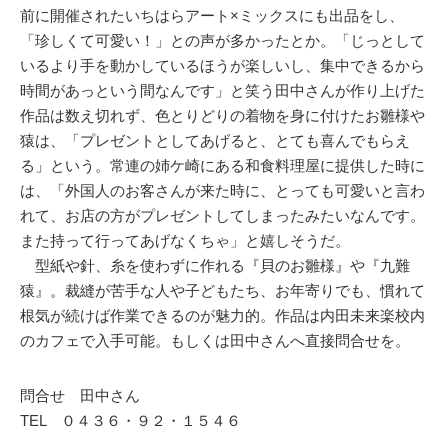
前に開催されたいちはらアート×ミックスにも出品をし、
「珍しくて可愛い！」との声が多かったとか。「じっとして
いるより手を動かしているほうが楽しいし、集中できるから
時間があっという間なんです」と笑う田中さんが作り上げた
作品は数え切れず、色とりどりの着物を身に付けたお雛様や
猿は、「プレゼントとしてあげると、とても喜んでもらえ
る」という。常連の姉ケ崎にある和食料理屋に提供した時に
は、「外国人のお客さんが来た時に、とっても可愛いと言わ
れて、お店の方がプレゼントしてしまったみたいなんです。
また持って行ってあげなくちゃ」と嬉しそうだ。
型紙や針、糸を使わずに作れる『貝のお雛様』や『九難
猿』。裁縫が苦手な人や子どもたち、お年寄りでも、慣れて
根気が続けば作業できるのが魅力的。作品は内田未来楽校内
のカフェで入手可能。もしくは田中さんへ直接問合せを。
問合せ 田中さん
TEL ０４３６・９２・１５４６