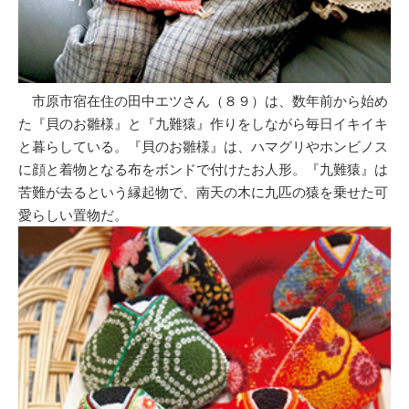
市原市宿在住の田中エツさん（８９）は、数年前から始め
た『貝のお雛様』と『九難猿』作りをしながら毎日イキイキ
と暮らしている。『貝のお雛様』は、ハマグリやホンビノス
に顔と着物となる布をボンドで付けたお人形。『九難猿』は
苦難が去るという縁起物で、南天の木に九匹の猿を乗せた可
愛らしい置物だ。