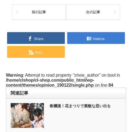
前の記事
次の記事
Share
Hatena
RSS
Warning
: Attempt to read property "show_author" on bool in
/home/clshop/cl-shop.com/public_html/wp-
content/themes/opinion_190122/single.php
on line
84
関連記事
春爛漫！花まつりで素敵な思い出を