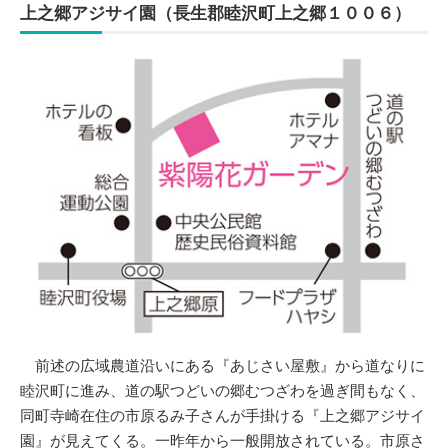
上之郷アジサイ園
（長生郡睦沢町上之郷１００６）
前述の広域農道沿いにある『あじさい屋敷』から道なりに
睦沢町に進み、道の駅つどいの郷むつざわを過ぎ間もなく、
同町寺崎在住の市原るみ子さんが手掛ける『上之郷アジサイ
園』が見えてくる。一昨年から一般開放されている。市原さ