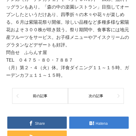
ッグランもあり。「森の中の楽園レストラン」目指してオー
プンしたというだけあり、四季折々の木々や花々が楽しめ
る。６月は紫陽花祭り開催。珍しい品種など多種多様な紫陽
花およそ３００株が咲き競う。祭り期間中、食事客には地元
産フルーツをサービス。お子様メニューやアイスクリームの
グラタンなどデザートも好評。
問合せ ふらんす屋
TEL ０４７５・８０・７８８７
（月）第２・４（火）休。洋食ダイニング１１～１５時、ガ
ーデンカフェ１１～１５時。
前の記事
次の記事
Share
Hatena