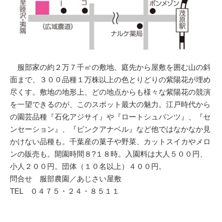
服部家の約２万７千㎡の敷地、庭先から屋敷を囲む山の斜
面まで、３００品種１万株以上の色とりどりの紫陽花が埋め
尽くす。敷地の地形上、どの地点からも様々な紫陽花の競演
を一望できるのが、このスポット最大の魅力。江戸時代から
の園芸品種『石化アジサイ』や『ロートシュパンツ』、『セ
ンセーション』、『ピンクアナベル』など他ではなかなか見
かけない品種も。千葉産の菓子や野菜、カットスイカやメロ
ンの販売も。開園時間８?１８時。入園料は大人５００円、
小人２００円。団体（１０名以上）４００円。
問合せ 服部農園／あじさい屋敷
TEL ０４７５・２４・８５１１