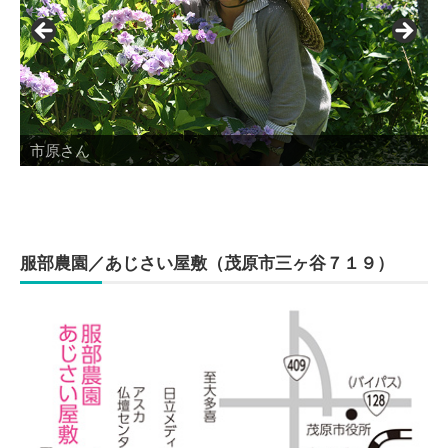
市原さん
服部農園／あじさい屋敷
（茂原市三ヶ谷７１９）