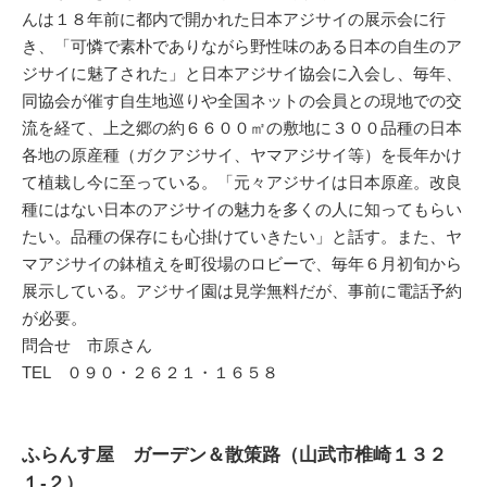
んは１８年前に都内で開かれた日本アジサイの展示会に行
き、「可憐で素朴でありながら野性味のある日本の自生のア
ジサイに魅了された」と日本アジサイ協会に入会し、毎年、
同協会が催す自生地巡りや全国ネットの会員との現地での交
流を経て、上之郷の約６６００㎡の敷地に３００品種の日本
各地の原産種（ガクアジサイ、ヤマアジサイ等）を長年かけ
て植栽し今に至っている。「元々アジサイは日本原産。改良
種にはない日本のアジサイの魅力を多くの人に知ってもらい
たい。品種の保存にも心掛けていきたい」と話す。また、ヤ
マアジサイの鉢植えを町役場のロビーで、毎年６月初旬から
展示している。アジサイ園は見学無料だが、事前に電話予約
が必要。
問合せ 市原さん
TEL ０９０・２６２１・１６５８
ふらんす屋 ガーデン＆散策路
（山武市椎崎１３２
１-２）