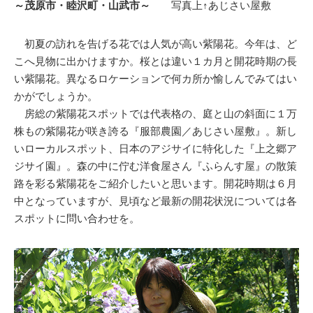
～茂原市・睦沢町・山武市～
写真上↑あじさい屋敷
初夏の訪れを告げる花では人気が高い紫陽花。今年は、ど
こへ見物に出かけますか。桜とは違い１カ月と開花時期の長
い紫陽花。異なるロケーションで何カ所か愉しんでみてはい
かがでしょうか。
房総の紫陽花スポットでは代表格の、庭と山の斜面に１万
株もの紫陽花が咲き誇る『服部農園／あじさい屋敷』。新し
いローカルスポット、日本のアジサイに特化した『上之郷ア
ジサイ園』。森の中に佇む洋食屋さん『ふらんす屋』の散策
路を彩る紫陽花をご紹介したいと思います。開花時期は６月
中となっていますが、見頃など最新の開花状況については各
スポットに問い合わせを。