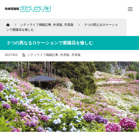
Home
シティライフ掲載記事
,
外房版
,
市原版
３つの異なるロケーショ
ンで紫陽花を愉しむ
３つの異なるロケーションで紫陽花を愉しむ
2017/6/2
シティライフ掲載記事
,
外房版
,
市原版