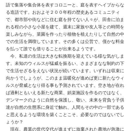
語で集落や集合体を表すコロニーと、庭を表すヘイブからな
る造語です。おおよそ２００年程の歴史あるコミュニティ
で、都市部や街などに住む庭を持てない人々が、田舎に泊ま
れる程の小さな小屋を建て、週末に家族や友人等との時間を
楽しみながら、菜園を作ったり植物を植えたりして自然の中
での生活を満喫しています。その多くは公営で、僅かな料金
を払って誰でも借りることが出来るようです。
今、私達の生活は大きな転換期を迎えている様な気がしま
す。未知のウィルスが猛威を振るい、さまざまなな制約の下
で生活せざるをえない状況が続いています。いずれは収束に
向かうでしょうが、このまま温暖化が進めば更に新たなウィ
ルスが脅威となり得る事も予測されています。空き地が在れ
ば過剰ともいえる新たな商業、娯楽施設を作るのではなく、
デンマークのように自然を保護し、敬い、未来を背負う子供
達が自然の生態系に身近で触れ、人間もその中の一部である
と思えるような環境を築くことこそ、必要なのではないでし
ょうか？
現在、農業の世代交代が進まずに放棄された農地が急激に