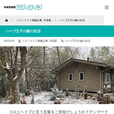
Home
シティライフ掲載記事
,
市原版
ハーブ王子の森の生活
ハーブ王子の森の生活
2022/2/3
シティライフ掲載記事
,
市原版
ハーブ王子の森の生活
コロニヘイブと言う言葉をご存知でしょうか？デンマーク