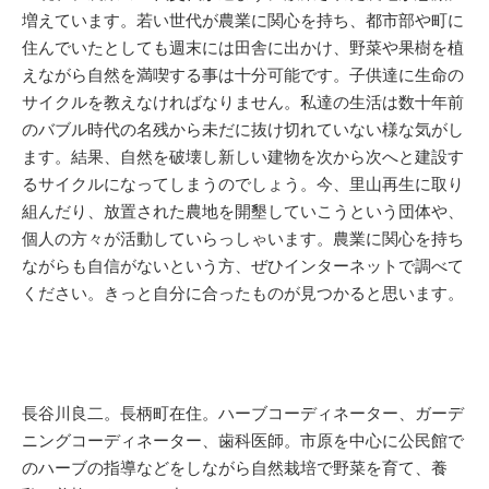
増えています。若い世代が農業に関心を持ち、都市部や町に
住んでいたとしても週末には田舎に出かけ、野菜や果樹を植
えながら自然を満喫する事は十分可能です。子供達に生命の
サイクルを教えなければなりません。私達の生活は数十年前
のバブル時代の名残から未だに抜け切れていない様な気がし
ます。結果、自然を破壊し新しい建物を次から次へと建設す
るサイクルになってしまうのでしょう。今、里山再生に取り
組んだり、放置された農地を開墾していこうという団体や、
個人の方々が活動していらっしゃいます。農業に関心を持ち
ながらも自信がないという方、ぜひインターネットで調べて
ください。きっと自分に合ったものが見つかると思います。
長谷川良二。長柄町在住。ハーブコーディネーター、ガーデ
ニングコーディネーター、歯科医師。市原を中心に公民館で
のハーブの指導などをしながら自然栽培で野菜を育て、養