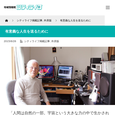
Home
シティライフ掲載記事
,
外房版
有意義な人生を送るために
有意義な人生を送るために
2015/6/26
シティライフ掲載記事
,
外房版
「人間は自然の一部。宇宙という大きな力の中で生かされ