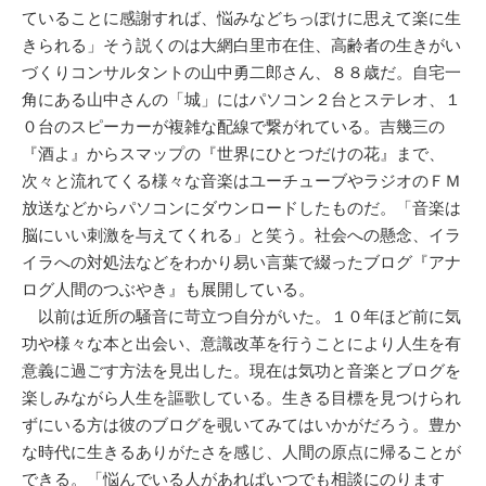
ていることに感謝すれば、悩みなどちっぽけに思えて楽に生
きられる」そう説くのは大網白里市在住、高齢者の生きがい
づくりコンサルタントの山中勇二郎さん、８８歳だ。自宅一
角にある山中さんの「城」にはパソコン２台とステレオ、１
０台のスピーカーが複雑な配線で繋がれている。吉幾三の
『酒よ』からスマップの『世界にひとつだけの花』まで、
次々と流れてくる様々な音楽はユーチューブやラジオのＦＭ
放送などからパソコンにダウンロードしたものだ。「音楽は
脳にいい刺激を与えてくれる」と笑う。社会への懸念、イラ
イラへの対処法などをわかり易い言葉で綴ったブログ『アナ
ログ人間のつぶやき』も展開している。
以前は近所の騒音に苛立つ自分がいた。１０年ほど前に気
功や様々な本と出会い、意識改革を行うことにより人生を有
意義に過ごす方法を見出した。現在は気功と音楽とブログを
楽しみながら人生を謳歌している。生きる目標を見つけられ
ずにいる方は彼のブログを覗いてみてはいかがだろう。豊か
な時代に生きるありがたさを感じ、人間の原点に帰ることが
できる。「悩んでいる人があればいつでも相談にのります