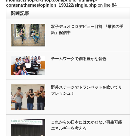
content/themes/opinion_190122/single.php
on line
84
関連記事
双子デュオＣＤデビュー目前 『最後の手
紙』配信中
チームワークで創る豊かな音色
野外ステージでトランペットを吹いてリ
フレッシュ！
これからの日本には欠かせない再生可能
エネルギーを考える