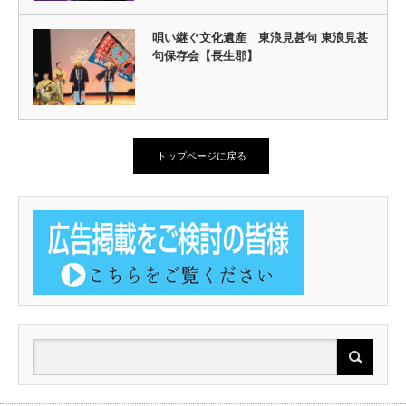
唄い継ぐ文化遺産 東浪見甚句 東浪見甚
句保存会【長生郡】
トップページに戻る