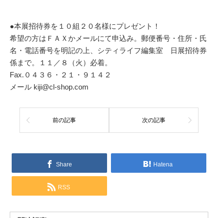
●本展招待券を１０組２０名様にプレゼント！
希望の方はＦＡＸかメールにて申込み。郵便番号・住所・氏
名・電話番号を明記の上、シティライフ編集室 日展招待券
係まで。１１／８（火）必着。
Fax.０４３６・２１・９１４２
メール kiji@cl-shop.com
前の記事
次の記事
Share
Hatena
RSS