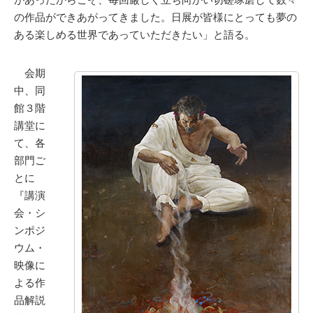
の作品ができあがってきました。日展が皆様にとっても夢の
ある楽しめる世界であっていただきたい」と語る。
会期
中、同
館３階
講堂に
て、各
部門ご
とに
『講演
会・シ
ンポジ
ウム・
映像に
よる作
品解説