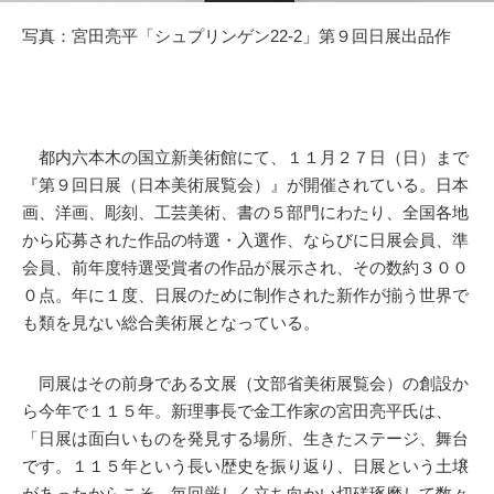
写真：宮田亮平「シュプリンゲン22-2」第９回日展出品作
都内六本木の国立新美術館にて、１１月２７日（日）まで
『第９回日展（日本美術展覧会）』が開催されている。日本
画、洋画、彫刻、工芸美術、書の５部門にわたり、全国各地
から応募された作品の特選・入選作、ならびに日展会員、準
会員、前年度特選受賞者の作品が展示され、その数約３００
０点。年に１度、日展のために制作された新作が揃う世界で
も類を見ない総合美術展となっている。
同展はその前身である文展（文部省美術展覧会）の創設か
ら今年で１１５年。新理事長で金工作家の宮田亮平氏は、
「日展は面白いものを発見する場所、生きたステージ、舞台
です。１１５年という長い歴史を振り返り、日展という土壌
があったからこそ、毎回厳しく立ち向かい切磋琢磨して数々