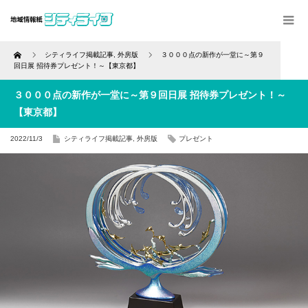
Home
シティライフ掲載記事
,
外房版
３０００点の新作が一堂に～第９
回日展 招待券プレゼント！～【東京都】
３０００点の新作が一堂に～第９回日展 招待券プレゼント！～
【東京都】
2022/11/3
シティライフ掲載記事
,
外房版
プレゼント