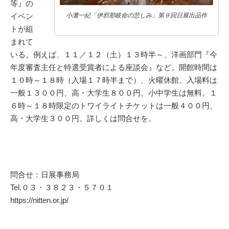
等』の
イベン
小灘一紀「伊邪那岐命の悲しみ」第９回日展出品作
トが組
まれて
いる。例えば、１１／１２（土）１３時半～、洋画部門『今
年度審査主任と特選受賞者による座談会』など。開館時間は
１０時～１８時（入場１７時半まで）、火曜休館。入場料は
一般１３００円、高・大学生８００円。小中学生は無料。１
６時～１８時限定のトワイライトチケットは一般４００円、
高・大学生３００円。詳しくは問合せを。
問合せ：日展事務局
Tel.０３・３８２３・５７０１
https://nitten.or.jp/