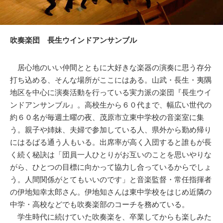
吹奏楽団 長生ウインドアンサンブル
居心地のいい仲間とともに大好きな楽器の演奏に思う存分
打ち込める、そんな場所がここにはある。山武・長生・夷隅
地区を中心に演奏活動を行っている実力派の楽団『長生ウイ
ンドアンサンブル』。高校生から６０代まで、幅広い世代の
約６０名が毎週土曜の夜、茂原市立東中学校の音楽室に集
う。親子や姉妹、夫婦で参加している人、県外から勤め帰り
にはるばる通う人もいる。出席率が高く入団すると誰もが長
く続く秘訣は「団員一人ひとりがお互いのことを思いやりな
がら、ひとつの目標に向かって協力し合っているからでしょ
う。人間関係がとてもいいのです」と音楽監督・常任指揮者
の伊地知幸太郎さん。伊地知さんは東中学校をはじめ近隣の
中学・高校などでも吹奏楽部のコーチを務めている。
学生時代に続けていた吹奏楽を、卒業してからも楽しみた