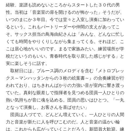
経験、楽譜も読めないところからスタートした３０代の男
性。当初は「音楽室の扉を開けるのが怖かった」そうだが、
いつのまにか３年目。今では堂々と入室し演奏に加わってい
るという。これもパートリーダーや仲間の支えがあってこ
そ。サックス担当の鳥海由紀さんは「みんな、どんなに忙し
くても時間をやりくりしながら集まってくる。それほど、こ
こは居心地がいいのです。まるで家族みたい。練習場所が学
校だというのもいい。青春時代を取り戻した感じがする」と
実に楽しそうに話す。
取材日には、ブルース調のメロディを含む『メトロプレッ
クス～マンハッタンからの３枚の絵葉書～』の合奏練習が行
われており、はちきれんばかりの力強い音が室内に響き渡っ
ていた。真剣な眼差しで指揮者を見つめる団員一人ひとりの
熱い気持ちが音に魂を込める。団員の思いはひとつ。「一丸
となって演奏し、お客さんを喜ばせたい」
団員は人づてで、どんどん増えていく。一人ひとりの人間
力と音楽が新たに人を呼びこむのだ。人と音楽の温かい輪
は、これからも広がっていくことだろう。新団員大歓迎。練