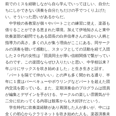
前でのミスを経験しながら自ら学んでいってほしい、自分た
ちにしかできない演奏を自分たちだけの手でつくり上げた
い。そういった思いがあるからだ。
中学校の各教室が個々やパートごとの練習に使え、楽器も
借りることができる恵まれた環境。加えて伊地知さんと東中
吹奏楽部の顧問でもある団長の白井信孝さんの温かい人柄と
指導力の高さ。多くの人が集う理由がここにある。同サーク
ルの演奏を聴いて感動し、スタッフとしての活動を経て入団
した２０代の女性は「団員同士が厚い信頼関係で繋がってい
るのです。この楽団ならぜひ入りたいと思い、中学校以来７
年ぶりにサックスを吹き始めました」と生き生きと話す。
「パートを隔てて仲がいい」との声も多く聞かれる通り、半
年に１度はバーベキューやボウリングなどパートを超えた団
内交流を図っている。また、定期演奏会のプログラムは団員
が編集とデザインを手がける。サークルの楽しい雰囲気が十
二分に伝わってくる内容は観客からも大好評だという。
学生時代に吹奏楽経験があり再開した人が多いが、中には
全くの初心からクラリネットを吹き始めた人も。楽器演奏未