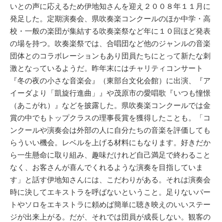
いとの声に応えるため伊地知さんを迎え２００８年１１月に
発足した。定期演奏会、県吹奏楽コンクールのほか中学・高
校・一般の楽団が集結する吹奏楽祭など年に１０回ほど発表
の場を持つ。吹奏楽祭では、合唱団など他のジャンルの音楽
団体とのコラボレーションもあり団員たちにとって新たな刺
激となっているようだ。昨年末にはチャリティコンサート
『冬の夜の小さな音楽会』（東部台文化会館）に出演、『ア
イーダより「凱旋行進曲」』や茂原市の愛唱歌『いつも憧憬
（あこがれ）』などを披露した。県吹奏楽コンクールでは金
賞の中でもトップクラスの理事長賞を獲得したことも。「コ
ンクールや演奏会は外部の人に自分たちの音楽を評価しても
らういい機会。レベルを上げる材料にもなります。好きだか
ら一生懸命に取り組み、趣味だけれど自己満足で終わること
なく、お客さんが喜んでくれるような演奏を目指していま
す」と話す伊地知さんには、こだわりがある。それは演奏会
時に決してエキストラを呼ばないということ。足りないパー
トやソロをエキストラに頼めば簡単に聴き映えのいいステー
ジが出来上がる。だが、それでは団員が成長しない。観客の